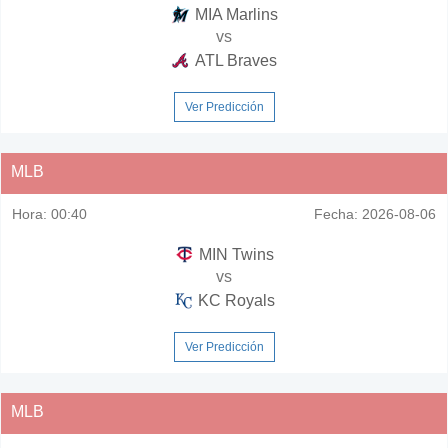
MIA Marlins
vs
ATL Braves
Ver Predicción
MLB
Hora:
00:40
Fecha:
2026-08-06
MIN Twins
vs
KC Royals
Ver Predicción
MLB