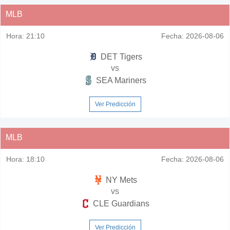
MLB
Hora:
21:10
Fecha:
2026-08-06
DET Tigers
vs
SEA Mariners
Ver Predicción
MLB
Hora:
18:10
Fecha:
2026-08-06
NY Mets
vs
CLE Guardians
Ver Predicción