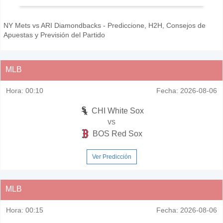
NY Mets vs ARI Diamondbacks - Prediccione, H2H, Consejos de
Apuestas y Previsión del Partido
MLB
Hora:
00:10
Fecha:
2026-08-06
CHI White Sox
vs
BOS Red Sox
Ver Predicción
MLB
Hora:
00:15
Fecha:
2026-08-06