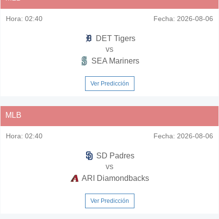
Hora:
02:40
Fecha:
2026-08-06
DET Tigers
vs
SEA Mariners
Ver Predicción
MLB
Hora:
02:40
Fecha:
2026-08-06
SD Padres
vs
ARI Diamondbacks
Ver Predicción