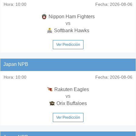
Hora:
10:00
Fecha:
2026-08-06
Nippon Ham Fighters
vs
Softbank Hawks
Ver Predicción
Japan NPB
Hora:
10:00
Fecha:
2026-08-06
Rakuten Eagles
vs
Orix Buffaloes
Ver Predicción