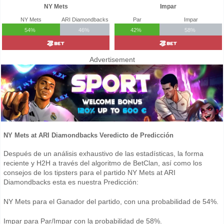
NY Mets
Impar
NY Mets
ARI Diamondbacks
Par
Impar
54%
46%
42%
58%
Advertisement
NY Mets at ARI Diamondbacks Veredicto de Predicción
Después de un análisis exhaustivo de las estadísticas, la forma
reciente y H2H a través del algoritmo de BetClan, así como los
consejos de los tipsters para el partido NY Mets at ARI
Diamondbacks esta es nuestra Predicción:
NY Mets para el Ganador del partido, con una probabilidad de 54%.
Impar para Par/Impar con la probabilidad de 58%.