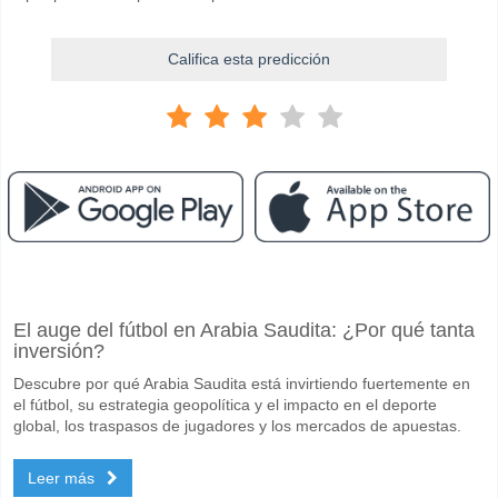
Califica esta predicción
Facebook
Telegram
Instagram
Cuando es el partido entre NY Mets v ARI Diamondbac
El auge del fútbol en Arabia Saudita: ¿Por qué tanta
El partido entre NY Mets v ARI Diamondbacks 10 May 2026 00:15 UK 
inversión?
Quién es el equipo favorito para ganar entre NY Mets
Descubre por qué Arabia Saudita está invirtiendo fuertemente en
NY Mets para el Ganador del partido, con una probabilidad de 46%
el fútbol, su estrategia geopolítica y el impacto en el deporte
global, los traspasos de jugadores y los mercados de apuestas.
Leer más