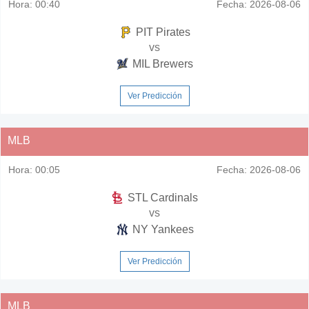
Hora:
00:40
Fecha:
2026-08-06
PIT Pirates
vs
MIL Brewers
Ver Predicción
MLB
Hora:
00:05
Fecha:
2026-08-06
STL Cardinals
vs
NY Yankees
Ver Predicción
MLB