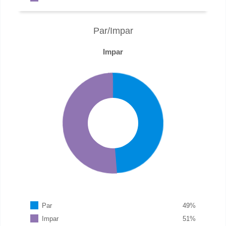
Par/Impar
Impar
Par
49
%
Impar
51
%