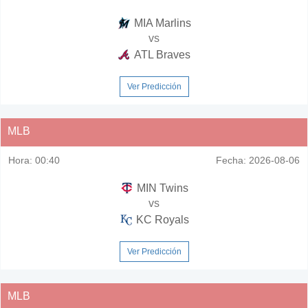
MIA Marlins
vs
ATL Braves
Ver Predicción
MLB
Hora:
00:40
Fecha:
2026-08-06
MIN Twins
vs
KC Royals
Ver Predicción
MLB