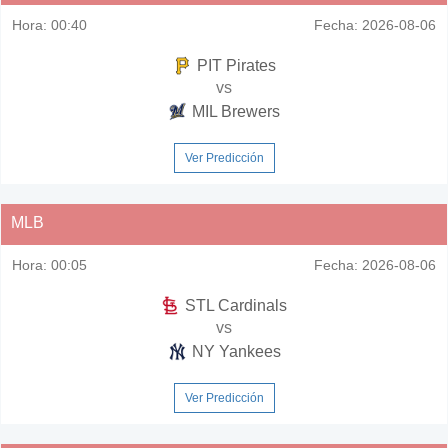
Hora:
00:40
Fecha:
2026-08-06
PIT Pirates
vs
MIL Brewers
Ver Predicción
MLB
Hora:
00:05
Fecha:
2026-08-06
STL Cardinals
vs
NY Yankees
Ver Predicción