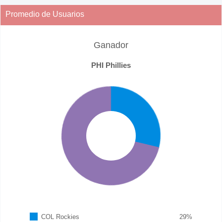
Promedio de Usuarios
Ganador
PHI Phillies
COL Rockies
29
%