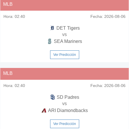
MLB
Hora:
02:40
Fecha:
2026-08-06
DET Tigers
vs
SEA Mariners
Ver Predicción
MLB
Hora:
02:40
Fecha:
2026-08-06
SD Padres
vs
ARI Diamondbacks
Ver Predicción