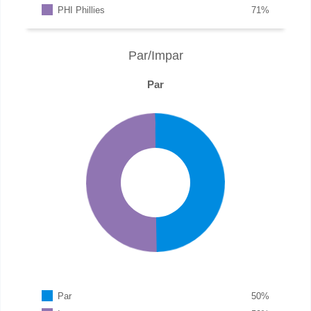
PHI Phillies
71
%
Par/Impar
Par
Par
50
%