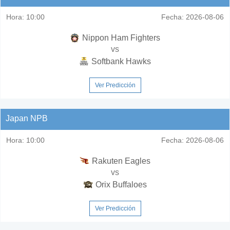
Hora:
10:00
Fecha:
2026-08-06
Nippon Ham Fighters
vs
Softbank Hawks
Ver Predicción
Japan NPB
Hora:
10:00
Fecha:
2026-08-06
Rakuten Eagles
vs
Orix Buffaloes
Ver Predicción