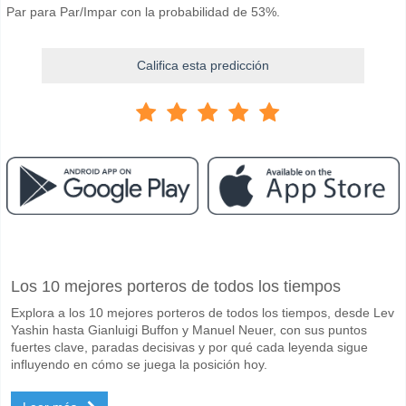
Par para Par/Impar con la probabilidad de 53%.
Califica esta predicción
Facebook
Telegram
Instagram
Cuando es el partido entre COL Rockies v PHI Phillies?
Los 10 mejores porteros de todos los tiempos
El partido entre COL Rockies v PHI Phillies 10 May 2026 18:35 UK tim
Explora a los 10 mejores porteros de todos los tiempos, desde Lev
Quién es el equipo favorito para ganar entre COL Rockie
Yashin hasta Gianluigi Buffon y Manuel Neuer, con sus puntos
PHI Phillies para el Ganador del partido, con una probabilidad de 75%
fuertes clave, paradas decisivas y por qué cada leyenda sigue
influyendo en cómo se juega la posición hoy.