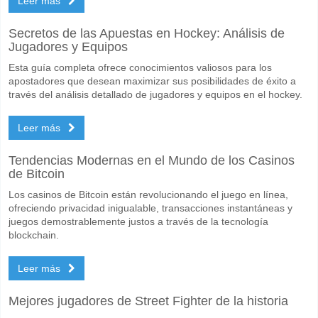
Leer más
Secretos de las Apuestas en Hockey: Análisis de
Jugadores y Equipos
Esta guía completa ofrece conocimientos valiosos para los
apostadores que desean maximizar sus posibilidades de éxito a
través del análisis detallado de jugadores y equipos en el hockey.
Leer más
Tendencias Modernas en el Mundo de los Casinos
de Bitcoin
Los casinos de Bitcoin están revolucionando el juego en línea,
ofreciendo privacidad inigualable, transacciones instantáneas y
juegos demostrablemente justos a través de la tecnología
blockchain.
Leer más
Mejores jugadores de Street Fighter de la historia