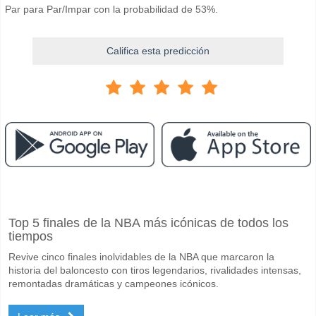
Par para Par/Impar con la probabilidad de 53%.
Califica esta predicción
Facebook
Telegram
Instagram
Cuando es el partido entre Cojute v A.Lobos BKB?
Top 5 finales de la NBA más icónicas de todos los
El partido entre Cojute v A.Lobos BKB 13 April 2026 01:00 UK time.
tiempos
Quién es el equipo favorito para ganar entre Cojute v 
Revive cinco finales inolvidables de la NBA que marcaron la
A.Lobos BKB para el Ganador del partido, con una probabilidad de 7
historia del baloncesto con tiros legendarios, rivalidades intensas,
remontadas dramáticas y campeones icónicos.