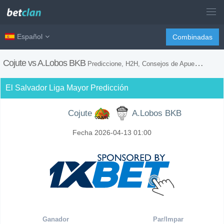
Español
Combinadas
Cojute vs A.Lobos BKB
Prediccione, H2H, Consejos de Apuestas y Previsión del Partido
El Salvador Liga Mayor Predicción
Cojute
A.Lobos BKB
Fecha 2026-04-13 01:00
Ganador
Par/Impar