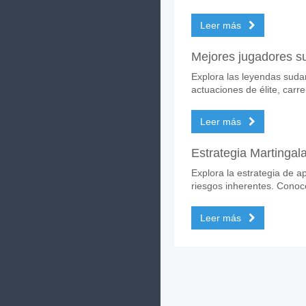
Leer más
Mejores jugadores 
Explora las leyendas sud
actuaciones de élite, carr
Leer más
Estrategia Martingal
Explora la estrategia de a
riesgos inherentes. Conoc
Leer más