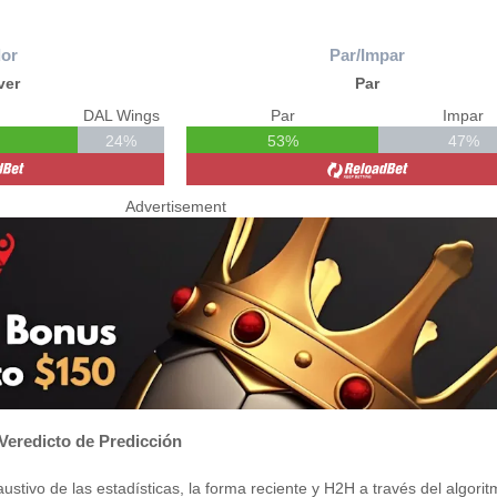
or
Par/Impar
ver
Par
DAL Wings
Par
Impar
24%
53%
47%
Advertisement
Veredicto de Predicción
stivo de las estadísticas, la forma reciente y H2H a través del algori