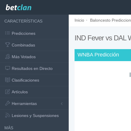
Inicio
Baloncesto Prediccio
CARACTERÍSTICAS
Predicciones
IND Fever vs DAL 
Combinadas
WNBA Predicción
Más Votados
Resultados en Directo
Clasificaciones
Artículos
Herramientas
Lesiones y Suspensiones
MÁS