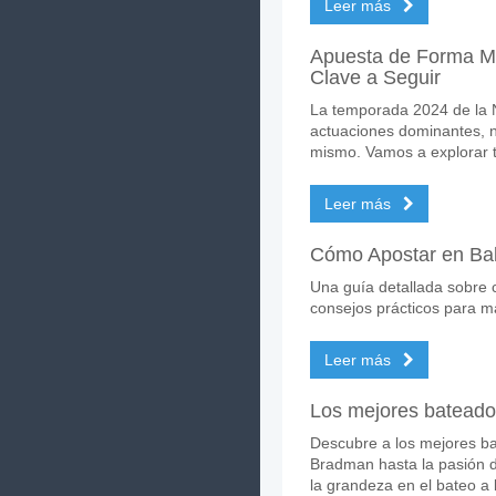
Leer más
Apuesta de Forma Má
Clave a Seguir
La temporada 2024 de la 
actuaciones dominantes, n
mismo. Vamos a explorar 
Leer más
Cómo Apostar en Ba
Una guía detallada sobre 
consejos prácticos para ma
Leer más
Los mejores bateadore
Descubre a los mejores bat
Bradman hasta la pasión de
la grandeza en el bateo a 