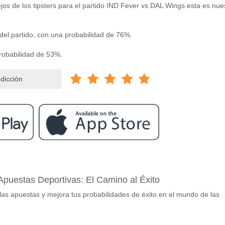
jos de los tipsters para el partido IND Fever vs DAL Wings esta es nue
el partido, con una probabilidad de 76%.
robabilidad de 53%.
edicción
ram
 entre IND Fever v DAL Wings?
Apuestas Deportivas: El Camino al Éxito
 v DAL Wings 09 May 2026 18:00 UK time.
las apuestas y mejora tus probabilidades de éxito en el mundo de las
vorito para ganar entre IND Fever v DAL Wings?
del partido, con una probabilidad de 24%