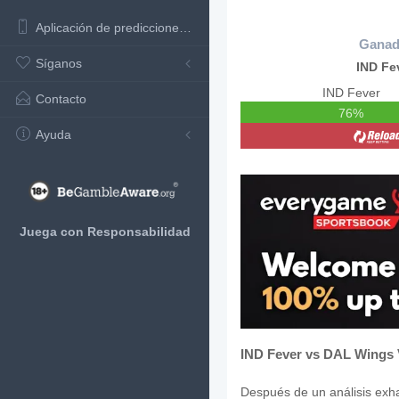
Aplicación de predicciones de fútbol
Ganad
Síganos
IND Fe
IND Fever
Contacto
76%
Ayuda
Juega con Responsabilidad
IND Fever vs DAL Wings 
Después de un análisis exhau