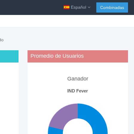
Español
Combinadas
do
Promedio de Usuarios
Ganador
IND Fever