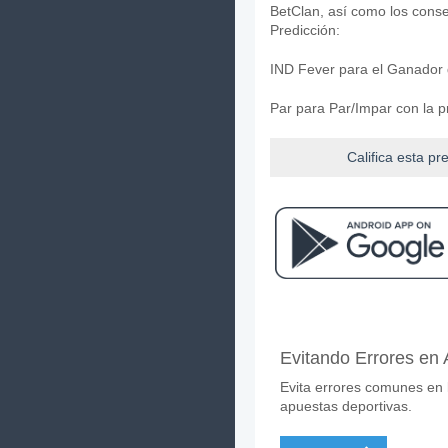
BetClan, así como los conse
Predicción:
IND Fever para el Ganador d
Par para Par/Impar con la p
Califica esta pr
Facebook
Telegram
Instag
Cuando es el partido
Evitando Errores en 
El partido entre IND Fever
Evita errores comunes en 
Quién es el equipo fa
apuestas deportivas.
IND Fever para el Ganador 