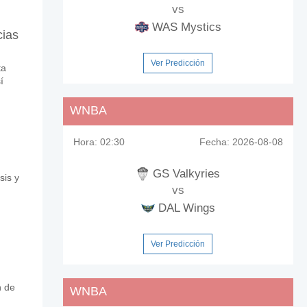
vs
WAS Mystics
cias
Ver Predicción
ta
í
WNBA
Hora:
02:30
Fecha:
2026-08-08
GS Valkyries
sis y
vs
DAL Wings
Ver Predicción
n de
WNBA