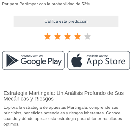
Par para Par/Impar con la probabilidad de 53%.
Califica esta predicción
Facebook
Telegram
Instagram
Cuando es el partido entre Maccabi Ramat Gan v Mac
Estrategia Martingala: Un Análisis Profundo de Sus
El partido entre Maccabi Ramat Gan v Maccabi Raanana 12 May 2026
Mecánicas y Riesgos
Quién es el equipo favorito para ganar entre Maccab
Explora la estrategia de apuestas Martingala, comprende sus
Maccabi Ramat Gan para el Ganador del partido, con una probabilid
principios, beneficios potenciales y riesgos inherentes. Conoce
cuándo y dónde aplicar esta estrategia para obtener resultados
óptimos.