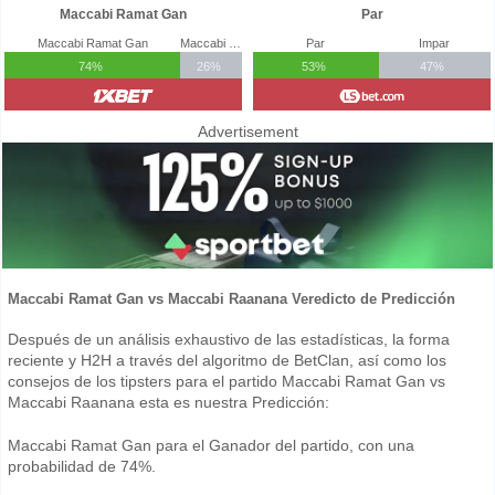
Maccabi Ramat Gan
Par
Maccabi Ramat Gan
Maccabi Raanana
Par
Impar
74%
26%
53%
47%
Advertisement
Maccabi Ramat Gan vs Maccabi Raanana Veredicto de Predicción
Después de un análisis exhaustivo de las estadísticas, la forma
reciente y H2H a través del algoritmo de BetClan, así como los
consejos de los tipsters para el partido Maccabi Ramat Gan vs
Maccabi Raanana esta es nuestra Predicción:
Maccabi Ramat Gan para el Ganador del partido, con una
probabilidad de 74%.