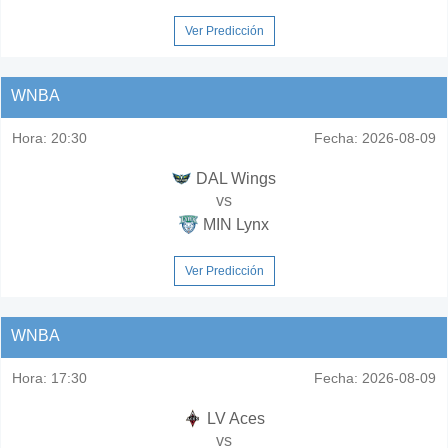
Ver Predicción
WNBA
Hora:
20:30
Fecha:
2026-08-09
DAL Wings
vs
MIN Lynx
Ver Predicción
WNBA
Hora:
17:30
Fecha:
2026-08-09
LV Aces
vs