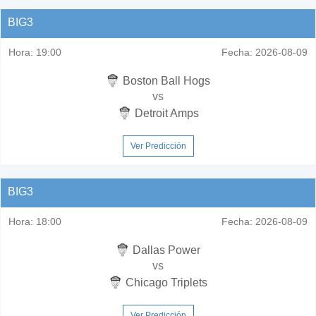
BIG3
Hora:
19:00
Fecha:
2026-08-09
Boston Ball Hogs
vs
Detroit Amps
Ver Predicción
BIG3
Hora:
18:00
Fecha:
2026-08-09
Dallas Power
vs
Chicago Triplets
Ver Predicción