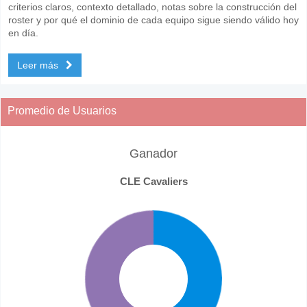
criterios claros, contexto detallado, notas sobre la construcción del
roster y por qué el dominio de cada equipo sigue siendo válido hoy
en día.
Leer más
Promedio de Usuarios
Ganador
CLE Cavaliers