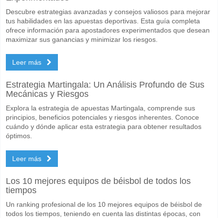
Descubre estrategias avanzadas y consejos valiosos para mejorar
tus habilidades en las apuestas deportivas. Esta guía completa
ofrece información para apostadores experimentados que desean
maximizar sus ganancias y minimizar los riesgos.
Leer más
Estrategia Martingala: Un Análisis Profundo de Sus
Mecánicas y Riesgos
Explora la estrategia de apuestas Martingala, comprende sus
principios, beneficios potenciales y riesgos inherentes. Conoce
cuándo y dónde aplicar esta estrategia para obtener resultados
óptimos.
Leer más
Los 10 mejores equipos de béisbol de todos los
tiempos
Un ranking profesional de los 10 mejores equipos de béisbol de
todos los tiempos, teniendo en cuenta las distintas épocas, con