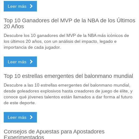
Leer más
Top 10 Ganadores del MVP de la NBA de los Últimos
20 Años
Descubre los 10 ganadores del MVP de la NBA más icónicos de
los últimos 20 años, con un análisis del impacto, legado e
importancia de cada jugador.
Leer más
Top 10 estrellas emergentes del balonmano mundial
Descubre a las 10 estrellas emergentes del balonmano mundial,
desde goleadores explosivos hasta creadores de juego de élite, y
conoce qué jóvenes talentos están llamados a dar forma al futuro
de este deporte.
Leer más
Consejos de Apuestas para Apostadores
Experimentados