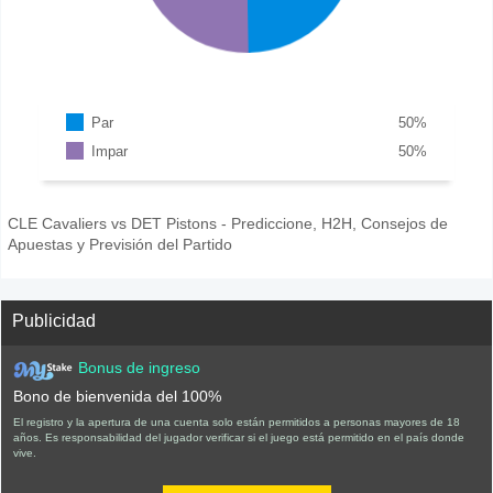
Par
50
%
Impar
50
%
CLE Cavaliers vs DET Pistons - Prediccione, H2H, Consejos de
Apuestas y Previsión del Partido
Publicidad
Bonus de ingreso
Bono de bienvenida del 100%
El registro y la apertura de una cuenta solo están permitidos a personas mayores de 18
años. Es responsabilidad del jugador verificar si el juego está permitido en el país donde
vive.