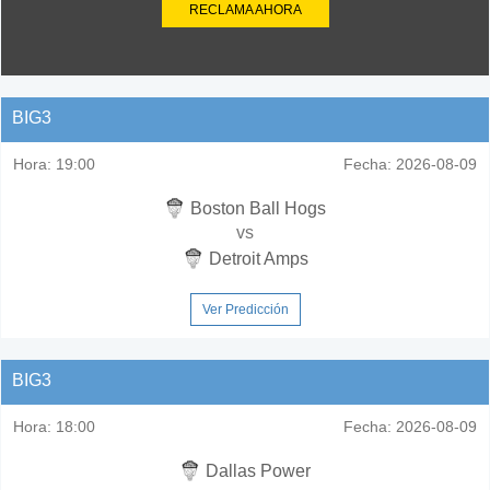
RECLAMA AHORA
BIG3
Hora:
19:00
Fecha:
2026-08-09
Boston Ball Hogs
vs
Detroit Amps
Ver Predicción
BIG3
Hora:
18:00
Fecha:
2026-08-09
Dallas Power