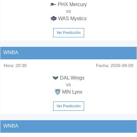
PHX Mercury
vs
WAS Mystics
Ver Predicción
WNBA
Hora:
20:30
Fecha:
2026-08-09
DAL Wings
vs
MIN Lynx
Ver Predicción
WNBA