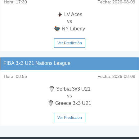
Hora:
17:30
Fecha:
2026-08-09
LV Aces
vs
NY Liberty
Ver Predicción
FIBA 3x3 U21 Nations League
Hora:
08:55
Fecha:
2026-08-09
Serbia 3x3 U21
vs
Greece 3x3 U21
Ver Predicción