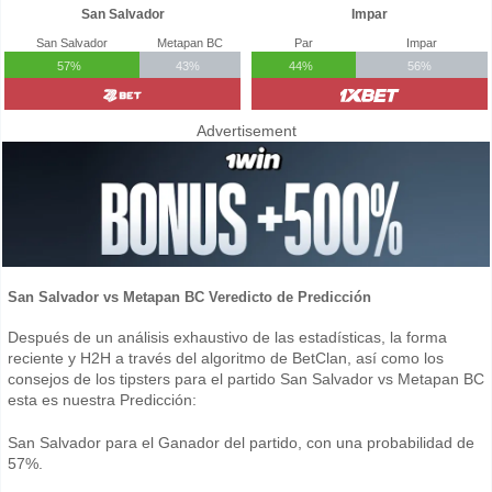
San Salvador
Impar
San Salvador
Metapan BC
Par
Impar
57%
43%
44%
56%
Advertisement
San Salvador vs Metapan BC Veredicto de Predicción
Después de un análisis exhaustivo de las estadísticas, la forma
reciente y H2H a través del algoritmo de BetClan, así como los
consejos de los tipsters para el partido San Salvador vs Metapan BC
esta es nuestra Predicción:
San Salvador para el Ganador del partido, con una probabilidad de
57%.