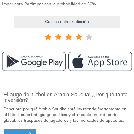
Impar para Par/Impar con la probabilidad de 56%.
Califica esta predicción
Facebook
Telegram
Instagram
Cuando es el partido entre San Salvador v Metapan BC
El auge del fútbol en Arabia Saudita: ¿Por qué tanta
El partido entre San Salvador v Metapan BC 12 May 2026 02:15 UK ti
inversión?
Quién es el equipo favorito para ganar entre San Salv
Descubre por qué Arabia Saudita está invirtiendo fuertemente en
San Salvador para el Ganador del partido, con una probabilidad de 4
el fútbol, su estrategia geopolítica y el impacto en el deporte
global, los traspasos de jugadores y los mercados de apuestas.