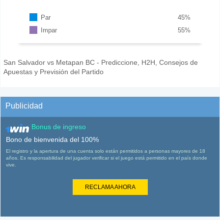
Par
45
%
Impar
55
%
San Salvador vs Metapan BC - Prediccione, H2H, Consejos de
Apuestas y Previsión del Partido
Publicidad
Bonus de ingreso
Bono de bienvenida del 100%
El registro y la apertura de una cuenta solo están permitidos a personas mayores de 18
años. Es responsabilidad del jugador verificar si el juego está permitido en el país donde
vive.
RECLAMA AHORA