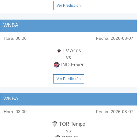
Ver Predicción
WNBA
Hora:
00:00
Fecha:
2026-08-07
LV Aces
vs
IND Fever
Ver Predicción
WNBA
Hora:
03:00
Fecha:
2026-08-07
TOR Tempo
vs