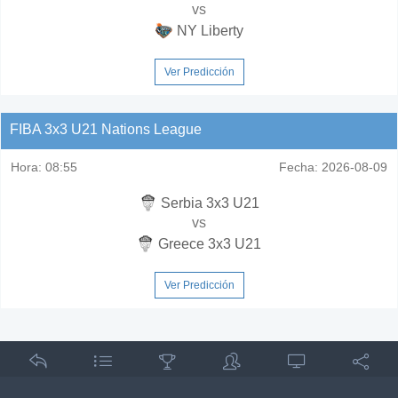
vs
NY Liberty
Ver Predicción
FIBA 3x3 U21 Nations League
Hora:
08:55
Fecha:
2026-08-09
Serbia 3x3 U21
vs
Greece 3x3 U21
Ver Predicción