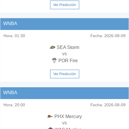
Ver Predicción
WNBA
Hora:
01:30
Fecha:
2026-08-09
SEA Storm
vs
POR Fire
Ver Predicción
WNBA
Hora:
20:00
Fecha:
2026-08-09
PHX Mercury
vs