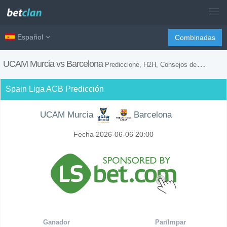
Español
Combinadas
UCAM Murcia vs Barcelona
Prediccione, H2H, Consejos de Apuestas y Previsión del Partido
Spain Liga ACB Predicción
UCAM Murcia
Barcelona
Fecha 2026-06-06 20:00
Ganador
Par/Impar