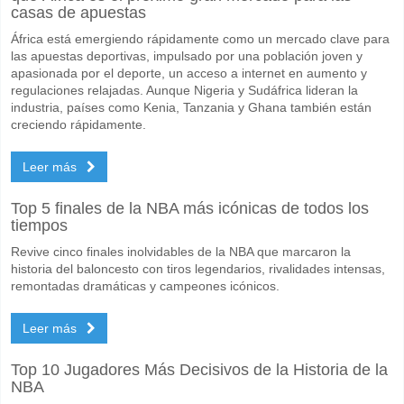
casas de apuestas
África está emergiendo rápidamente como un mercado clave para
las apuestas deportivas, impulsado por una población joven y
apasionada por el deporte, un acceso a internet en aumento y
regulaciones relajadas. Aunque Nigeria y Sudáfrica lideran la
industria, países como Kenia, Tanzania y Ghana también están
creciendo rápidamente.
Leer más
Top 5 finales de la NBA más icónicas de todos los
tiempos
Revive cinco finales inolvidables de la NBA que marcaron la
historia del baloncesto con tiros legendarios, rivalidades intensas,
remontadas dramáticas y campeones icónicos.
Leer más
Top 10 Jugadores Más Decisivos de la Historia de la
NBA