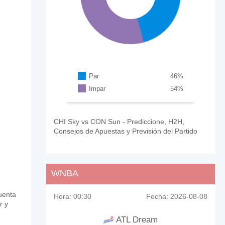
Par
46
%
Impar
54
%
CHI Sky vs CON Sun - Prediccione, H2H,
Consejos de Apuestas y Previsión del Partido
WNBA
uenta
Hora:
00:30
Fecha:
2026-08-08
r y
ATL Dream