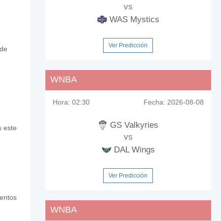
vs
WAS Mystics
Ver Predicción
 de
WNBA
Hora:
02:30
Fecha:
2026-08-08
GS Valkyries
s este
vs
DAL Wings
Ver Predicción
mentos
WNBA