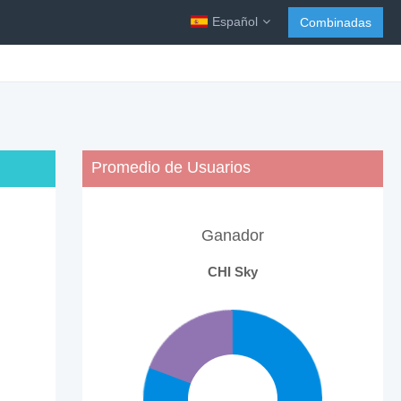
Español
Combinadas
Promedio de Usuarios
Ganador
CHI Sky