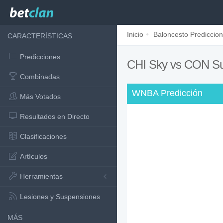
Inicio
Baloncesto Prediccio
CARACTERÍSTICAS
Predicciones
CHI Sky vs CON S
Combinadas
WNBA Predicción
Más Votados
Resultados en Directo
Clasificaciones
Artículos
Herramientas
Lesiones y Suspensiones
MÁS