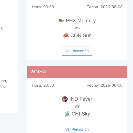
Hora:
00:30
Fecha:
2026-08-08
PHX Mercury
vs
s,
CON Sun
Ver Predicción
WNBA
vas,
Hora:
20:30
Fecha:
2026-08-08
les.
IND Fever
vs
CHI Sky
Ver Predicción