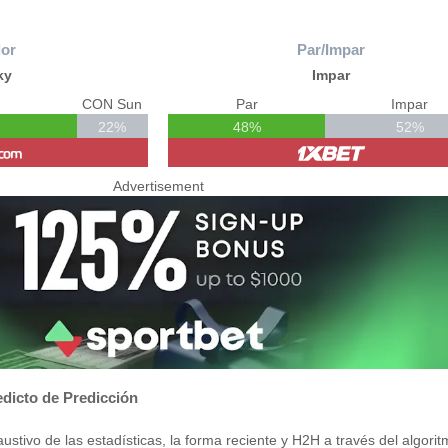
or
Par/Impar
ky
Impar
CON Sun
Par
Impar
22%
48%
52%
Advertisement
dicto de Predicción
stivo de las estadísticas, la forma reciente y H2H a través del algori