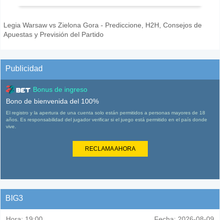
Legia Warsaw vs Zielona Gora - Prediccione, H2H, Consejos de
Apuestas y Previsión del Partido
Publicidad
Bonus de ingreso
Bono de bienvenida del 100%
El registro y la apertura de una cuenta solo están permitidos a personas mayores de 18
años. Es responsabilidad del jugador verificar si el juego está permitido en el país donde
vive.
RECLAMA AHORA
BIG3
Hora:
19:00
Fecha:
2026-08-09