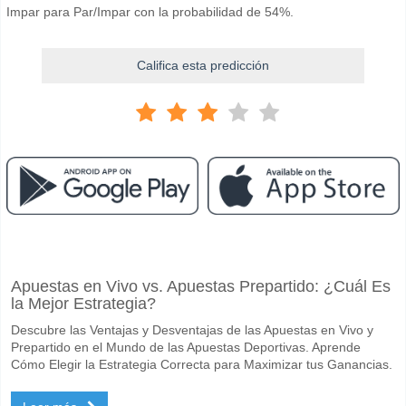
Impar para Par/Impar con la probabilidad de 54%.
Califica esta predicción
Facebook
Telegram
Instagram
Cuando es el partido entre Legia Warsaw v Zielona Go
Apuestas en Vivo vs. Apuestas Prepartido: ¿Cuál Es
El partido entre Legia Warsaw v Zielona Gora 10 June 2026 19:15 UK 
la Mejor Estrategia?
Quién es el equipo favorito para ganar entre Legia Wa
Descubre las Ventajas y Desventajas de las Apuestas en Vivo y
Legia Warsaw para el Ganador del partido, con una probabilidad de 
Prepartido en el Mundo de las Apuestas Deportivas. Aprende
Cómo Elegir la Estrategia Correcta para Maximizar tus Ganancias.