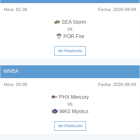
Hora:
01:30
Fecha:
2026-08-09
SEA Storm
vs
POR Fire
Ver Predicción
WNBA
Hora:
20:00
Fecha:
2026-08-09
PHX Mercury
vs
WAS Mystics
Ver Predicción