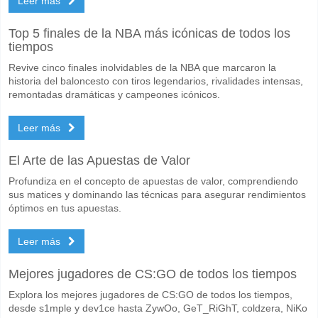
Leer más
Top 5 finales de la NBA más icónicas de todos los
tiempos
Revive cinco finales inolvidables de la NBA que marcaron la
historia del baloncesto con tiros legendarios, rivalidades intensas,
remontadas dramáticas y campeones icónicos.
Leer más
El Arte de las Apuestas de Valor
Profundiza en el concepto de apuestas de valor, comprendiendo
sus matices y dominando las técnicas para asegurar rendimientos
óptimos en tus apuestas.
Leer más
Mejores jugadores de CS:GO de todos los tiempos
Explora los mejores jugadores de CS:GO de todos los tiempos,
desde s1mple y dev1ce hasta ZywOo, GeT_RiGhT, coldzera, NiKo