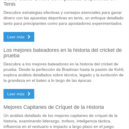
Tenis
Descubre estrategias efectivas y consejos esenciales para ganar
dinero con las apuestas deportivas en tenis, un enfoque detallado
tanto para principiantes como para apostadores experimentados.
Leer más
Los mejores bateadores en la historia del cricket de
prueba
Descubre a los mejores bateadores en la historia del cricket de
prueba. Desde la perfección de Bradman hasta la pasión de Kohli,
explora análisis detallados sobre técnica, legado y la evolución de
la grandeza en el bateo a lo largo de las épocas.
Leer más
Mejores Capitanes de Críquet de la Historia
Un análisis detallado de los mejores capitanes de críquet de la
historia, examinando liderazgo, trofeos, inteligencia táctica,
influencia en el vestuario e impacto a largo plazo en el juego.