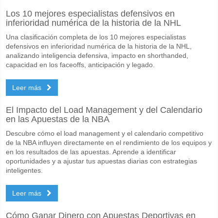
Los 10 mejores especialistas defensivos en
inferioridad numérica de la historia de la NHL
Una clasificación completa de los 10 mejores especialistas
defensivos en inferioridad numérica de la historia de la NHL,
analizando inteligencia defensiva, impacto en shorthanded,
capacidad en los faceoffs, anticipación y legado.
Leer más
El Impacto del Load Management y del Calendario
en las Apuestas de la NBA
Descubre cómo el load management y el calendario competitivo
de la NBA influyen directamente en el rendimiento de los equipos y
en los resultados de las apuestas. Aprende a identificar
oportunidades y a ajustar tus apuestas diarias con estrategias
inteligentes.
Leer más
Cómo Ganar Dinero con Apuestas Deportivas en