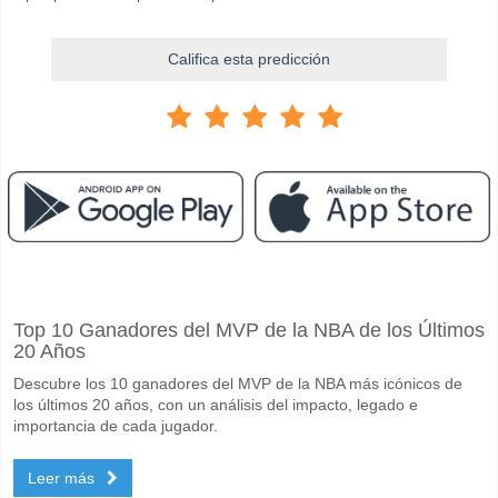
Califica esta predicción
Facebook
Telegram
Instagram
Cuando es el partido entre Valencia v Joventut?
Top 10 Ganadores del MVP de la NBA de los Últimos
El partido entre Valencia v Joventut 10 June 2026 19:00 UK time.
20 Años
Quién es el equipo favorito para ganar entre Valencia v
Descubre los 10 ganadores del MVP de la NBA más icónicos de
Valencia para el Ganador del partido, con una probabilidad de 17%
los últimos 20 años, con un análisis del impacto, legado e
importancia de cada jugador.
Leer más