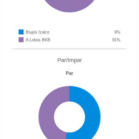
Brujos Izalco
9
%
A.Lobos BKB
91
%
Par/Impar
Par