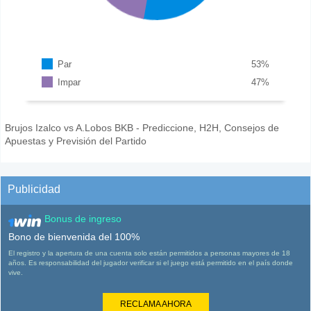
Par
53
%
Impar
47
%
Brujos Izalco vs A.Lobos BKB - Prediccione, H2H, Consejos de
Apuestas y Previsión del Partido
Publicidad
Bonus de ingreso
Bono de bienvenida del 100%
El registro y la apertura de una cuenta solo están permitidos a personas mayores de 18
años. Es responsabilidad del jugador verificar si el juego está permitido en el país donde
vive.
RECLAMA AHORA