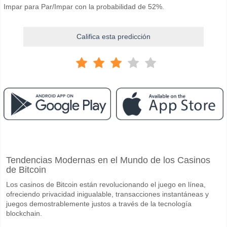
Impar para Par/Impar con la probabilidad de 52%.
Califica esta predicción
Facebook
Telegram
Instagram
Cuando es el partido entre Brujos Izalco v A.Lobos BK
Tendencias Modernas en el Mundo de los Casinos
El partido entre Brujos Izalco v A.Lobos BKB 13 June 2026 02:15 UK t
de Bitcoin
Quién es el equipo favorito para ganar entre Brujos Iz
Los casinos de Bitcoin están revolucionando el juego en línea,
A.Lobos BKB para el Ganador del partido, con una probabilidad de 8
ofreciendo privacidad inigualable, transacciones instantáneas y
juegos demostrablemente justos a través de la tecnología
blockchain.