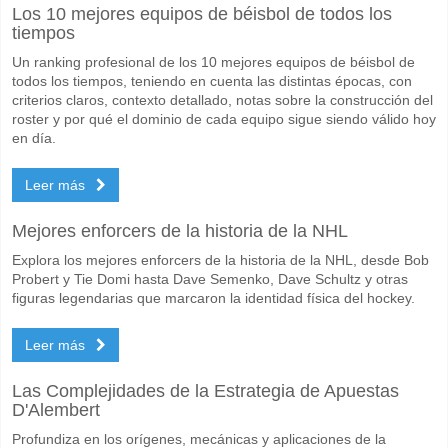
Los 10 mejores equipos de béisbol de todos los
tiempos
Un ranking profesional de los 10 mejores equipos de béisbol de
todos los tiempos, teniendo en cuenta las distintas épocas, con
criterios claros, contexto detallado, notas sobre la construcción del
roster y por qué el dominio de cada equipo sigue siendo válido hoy
en día.
Leer más
Mejores enforcers de la historia de la NHL
Explora los mejores enforcers de la historia de la NHL, desde Bob
Probert y Tie Domi hasta Dave Semenko, Dave Schultz y otras
figuras legendarias que marcaron la identidad física del hockey.
Leer más
Las Complejidades de la Estrategia de Apuestas
D'Alembert
Profundiza en los orígenes, mecánicas y aplicaciones de la