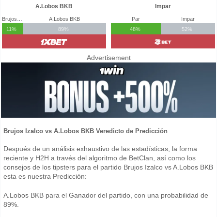
A.Lobos BKB
Impar
Brujos Izalco
A.Lobos BKB
Par
Impar
11%
89%
48%
52%
Advertisement
Brujos Izalco vs A.Lobos BKB Veredicto de Predicción
Después de un análisis exhaustivo de las estadísticas, la forma
reciente y H2H a través del algoritmo de BetClan, así como los
consejos de los tipsters para el partido Brujos Izalco vs A.Lobos BKB
esta es nuestra Predicción:
A.Lobos BKB para el Ganador del partido, con una probabilidad de
89%.