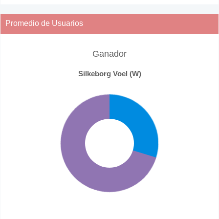
Promedio de Usuarios
Ganador
Silkeborg Voel (W)