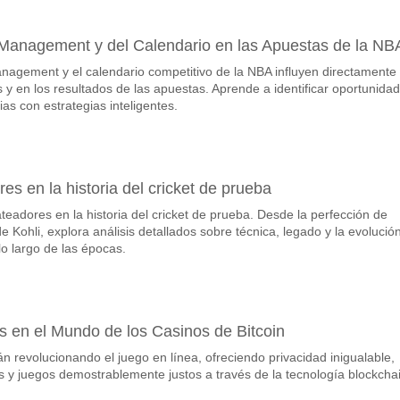
 Management y del Calendario en las Apuestas de la NB
agement y el calendario competitivo de la NBA influyen directamente 
 y en los resultados de las apuestas. Aprende a identificar oportunida
ias con estrategias inteligentes.
s en la historia del cricket de prueba
eadores en la historia del cricket de prueba. Desde la perfección de
 Kohli, explora análisis detallados sobre técnica, legado y la evolució
lo largo de las épocas.
 en el Mundo de los Casinos de Bitcoin
án revolucionando el juego en línea, ofreciendo privacidad inigualable,
s y juegos demostrablemente justos a través de la tecnología blockcha