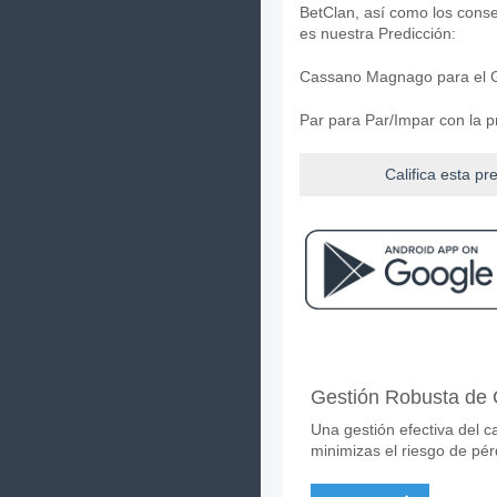
BetClan, así como los conse
es nuestra Predicción:
Cassano Magnago para el Ga
Par para Par/Impar con la p
Califica esta pr
Facebook
Telegram
Instag
Cuando es el partido
Gestión Robusta de 
El partido entre Junior Fa
Una gestión efectiva del c
Quién es el equipo fa
minimizas el riesgo de pérd
Cassano Magnago para el Ga