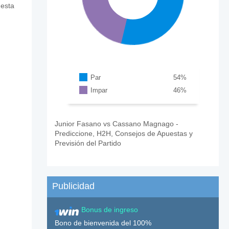
 esta
Par
54
%
Impar
46
%
Junior Fasano vs Cassano Magnago -
Prediccione, H2H, Consejos de Apuestas y
Previsión del Partido
Publicidad
go?
Bonus de ingreso
Bono de bienvenida del 100%