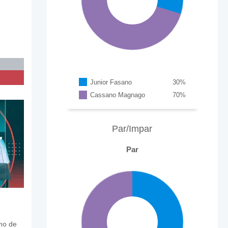
Junior Fasano
30
%
Cassano Magnago
70
%
Par/Impar
Par
tmo de