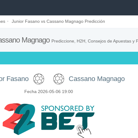
nes
Junior Fasano vs Cassano Magnago Predicción
Cassano Magnago
Prediccione, H2H, Consejos de Apuestas y Pr
n
or Fasano
Cassano Magnago
Fecha 2026-05-06 19:00