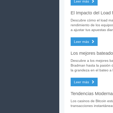
Leer más
El Impacto del Load
Descubre cómo el load man
rendimiento de los equipos
a ajustar tus apuestas diar
Leer más
Los mejores bateadore
Descubre a los mejores bat
Bradman hasta la pasión de
la grandeza en el bateo a 
Leer más
Tendencias Modernas
Los casinos de Bitcoin est
transacciones instantánea