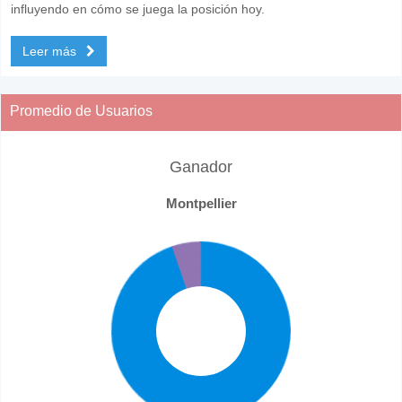
influyendo en cómo se juega la posición hoy.
Leer más
Promedio de Usuarios
Ganador
Montpellier