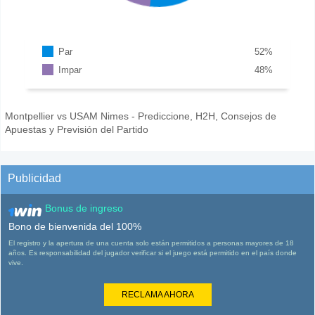
Par
52
%
Impar
48
%
Montpellier vs USAM Nimes - Prediccione, H2H, Consejos de
Apuestas y Previsión del Partido
Publicidad
Bonus de ingreso
Bono de bienvenida del 100%
El registro y la apertura de una cuenta solo están permitidos a personas mayores de 18
años. Es responsabilidad del jugador verificar si el juego está permitido en el país donde
vive.
RECLAMA AHORA