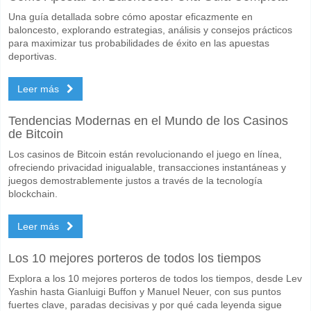
Una guía detallada sobre cómo apostar eficazmente en
baloncesto, explorando estrategias, análisis y consejos prácticos
para maximizar tus probabilidades de éxito en las apuestas
deportivas.
Leer más
Tendencias Modernas en el Mundo de los Casinos
de Bitcoin
Los casinos de Bitcoin están revolucionando el juego en línea,
ofreciendo privacidad inigualable, transacciones instantáneas y
juegos demostrablemente justos a través de la tecnología
blockchain.
Leer más
Los 10 mejores porteros de todos los tiempos
Explora a los 10 mejores porteros de todos los tiempos, desde Lev
Yashin hasta Gianluigi Buffon y Manuel Neuer, con sus puntos
fuertes clave, paradas decisivas y por qué cada leyenda sigue