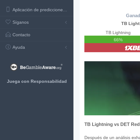
Aplicación de predicciones de fútbol
Ganad
Síganos
TB Ligh
TB Lightning
Contacto
66%
Ayuda
Juega con Responsabilidad
TB Lightning vs DET Red
Después de un análisis exhau