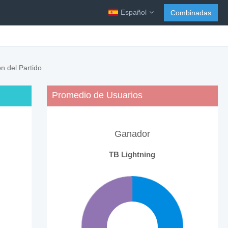
Español
Combinadas
n del Partido
Promedio de Usuarios
Ganador
TB Lightning