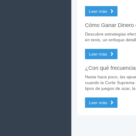
Leer más
Cómo Ganar Dinero c
Descubre estrategias efec
en tenis, un enfoque deta
Leer más
¿Con qué frecuencia
Hasta hace poco, las apue
cuando la Corte Suprema d
tipos de juegos de azar, la
Leer más