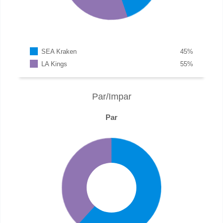
SEA Kraken
45
%
LA Kings
55
%
Par/Impar
Par