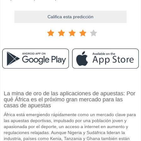
Califica esta predicción
Facebook
Telegram
Instagram
Cuando es el partido entre SEA Kraken v LA Kings?
La mina de oro de las aplicaciones de apuestas: Por
El partido entre SEA Kraken v LA Kings 14 April 2026 02:37 UK time.
qué África es el próximo gran mercado para las
Quién es el equipo favorito para ganar entre SEA Krak
casas de apuestas
LA Kings para el Ganador del partido, con una probabilidad de 59%
África está emergiendo rápidamente como un mercado clave para
las apuestas deportivas, impulsado por una población joven y
apasionada por el deporte, un acceso a internet en aumento y
regulaciones relajadas. Aunque Nigeria y Sudáfrica lideran la
industria, países como Kenia, Tanzania y Ghana también están