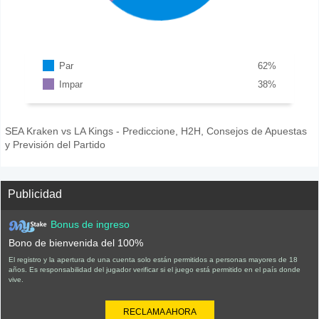
Par
62
%
Impar
38
%
SEA Kraken vs LA Kings - Prediccione, H2H, Consejos de Apuestas
y Previsión del Partido
Publicidad
Bonus de ingreso
Bono de bienvenida del 100%
El registro y la apertura de una cuenta solo están permitidos a personas mayores de 18
años. Es responsabilidad del jugador verificar si el juego está permitido en el país donde
vive.
RECLAMA AHORA