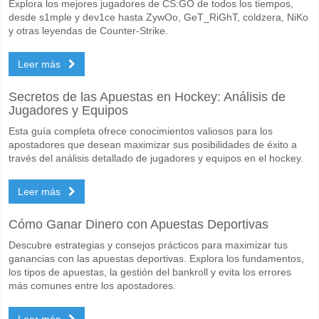
Explora los mejores jugadores de CS:GO de todos los tiempos,
desde s1mple y dev1ce hasta ZywOo, GeT_RiGhT, coldzera, NiKo
y otras leyendas de Counter-Strike.
Leer más
Secretos de las Apuestas en Hockey: Análisis de
Jugadores y Equipos
Esta guía completa ofrece conocimientos valiosos para los
apostadores que desean maximizar sus posibilidades de éxito a
través del análisis detallado de jugadores y equipos en el hockey.
Leer más
Cómo Ganar Dinero con Apuestas Deportivas
Descubre estrategias y consejos prácticos para maximizar tus
ganancias con las apuestas deportivas. Explora los fundamentos,
los tipos de apuestas, la gestión del bankroll y evita los errores
más comunes entre los apostadores.
Leer más