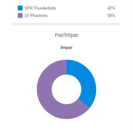
SPR Thunderbirds
42
%
LV Phantoms
58
%
Par/Impar
Impar