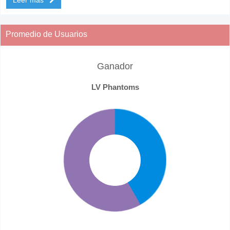
Promedio de Usuarios
Ganador
LV Phantoms