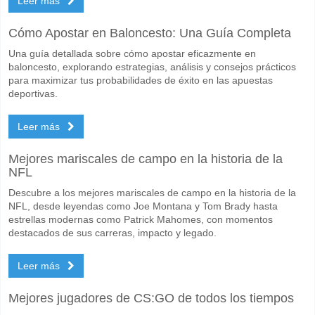
Leer más
Cómo Apostar en Baloncesto: Una Guía Completa
Una guía detallada sobre cómo apostar eficazmente en
baloncesto, explorando estrategias, análisis y consejos prácticos
para maximizar tus probabilidades de éxito en las apuestas
deportivas.
Leer más
Mejores mariscales de campo en la historia de la
NFL
Descubre a los mejores mariscales de campo en la historia de la
NFL, desde leyendas como Joe Montana y Tom Brady hasta
estrellas modernas como Patrick Mahomes, con momentos
destacados de sus carreras, impacto y legado.
Leer más
Mejores jugadores de CS:GO de todos los tiempos