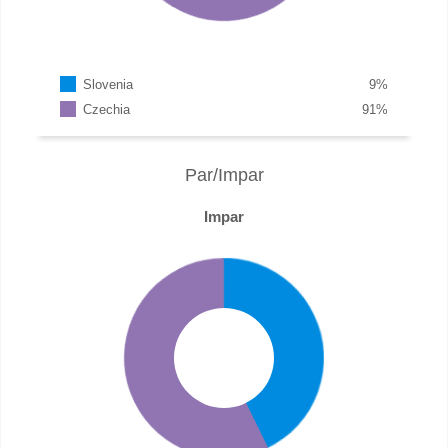
Slovenia
9
%
Czechia
91
%
Par/Impar
Impar