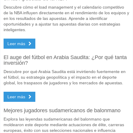
Descubre cómo el load management y el calendario competitivo
de la NBA influyen directamente en el rendimiento de los equipos y
en los resultados de las apuestas. Aprende a identificar
oportunidades y a ajustar tus apuestas diarias con estrategias
inteligentes.
Leer más
El auge del fútbol en Arabia Saudita: ¿Por qué tanta
inversión?
Descubre por qué Arabia Saudita está invirtiendo fuertemente en
el fútbol, su estrategia geopolítica y el impacto en el deporte
global, los traspasos de jugadores y los mercados de apuestas.
Leer más
Mejores jugadores sudamericanos de balonmano
Explora las leyendas sudamericanas del balonmano que
moldearon este deporte mediante actuaciones de élite, carreras
europeas, éxito con sus selecciones nacionales e influencia