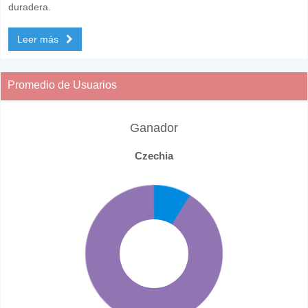
duradera.
Leer más
Promedio de Usuarios
Ganador
Czechia