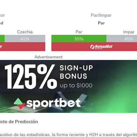
or
Par/Impar
nd
Par
Czechia
Par
Impar
41%
55%
45%
Advertisement
icto de Predicción
stivo de las estadísticas, la forma reciente y H2H a través del algori