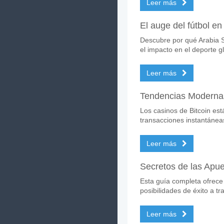
Leer más
El auge del fútbol en
Descubre por qué Arabia Sa
el impacto en el deporte g
Leer más
Tendencias Modernas
Los casinos de Bitcoin est
transacciones instantánea
Leer más
Secretos de las Apue
Esta guía completa ofrece
posibilidades de éxito a tr
Leer más