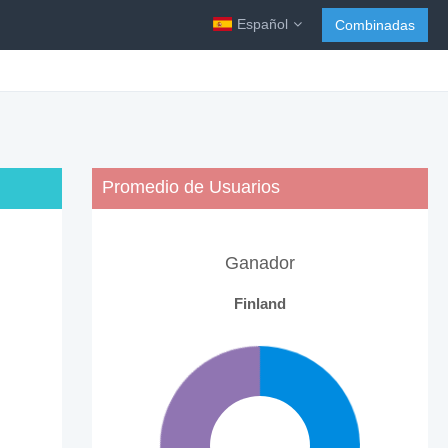
Español
Combinadas
Promedio de Usuarios
Ganador
Finland