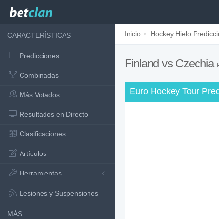
Inicio
Hockey Hielo Predicc
CARACTERÍSTICAS
Predicciones
Finland vs Czechia
Combinadas
Euro Hockey Tour Pred
Más Votados
Resultados en Directo
Clasificaciones
Artículos
Herramientas
Lesiones y Suspensiones
MÁS