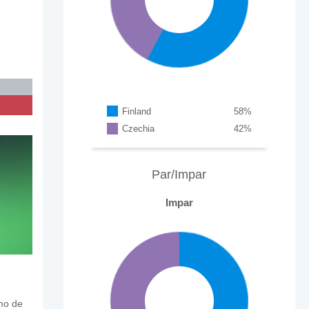
Finland
58
%
Czechia
42
%
Par/Impar
Impar
tmo de