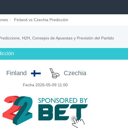
iones
Finland vs Czechia Predicción
Prediccione, H2H, Consejos de Apuestas y Previsión del Partido
icción
Finland
Czechia
Fecha 2026-05-09 11:00