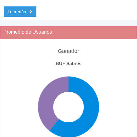
Leer más
Promedio de Usuarios
Ganador
BUF Sabres