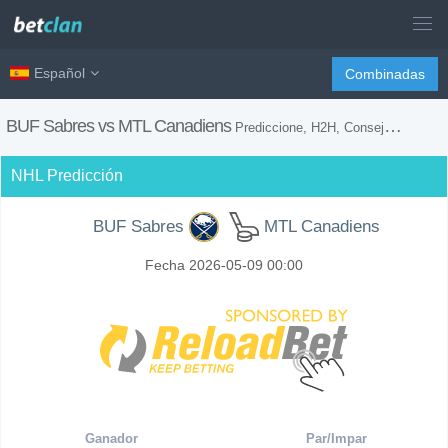
Español
Combinadas
BUF Sabres vs MTL Canadiens
Prediccione, H2H, Consejos de Apuestas y Previsión del Partido
NHL Predicción
BUF Sabres
MTL Canadiens
Fecha 2026-05-09 00:00
Ganador
Par/Impar