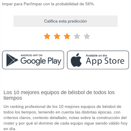
Impar para Par/Impar con la probabilidad de 56%.
Califica esta predicción
Facebook
Telegram
Instagram
Cuando es el partido entre Wheeling Nailers v Maine M
Los 10 mejores equipos de béisbol de todos los
El partido entre Wheeling Nailers v Maine Mariners 09 May 2026 00:1
tiempos
Quién es el equipo favorito para ganar entre Wheeling 
Un ranking profesional de los 10 mejores equipos de béisbol de
Wheeling Nailers para el Ganador del partido, con una probabilidad 
todos los tiempos, teniendo en cuenta las distintas épocas, con
criterios claros, contexto detallado, notas sobre la construcción del
roster y por qué el dominio de cada equipo sigue siendo válido hoy
en día.