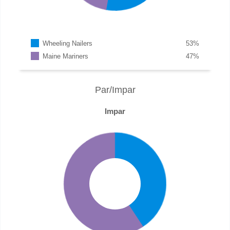
Wheeling Nailers
53
%
Maine Mariners
47
%
Par/Impar
Impar