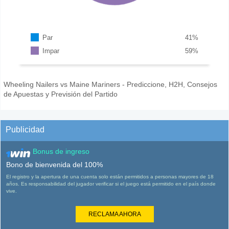
Par
41
%
Impar
59
%
Wheeling Nailers vs Maine Mariners - Prediccione, H2H, Consejos
de Apuestas y Previsión del Partido
Publicidad
Bonus de ingreso
Bono de bienvenida del 100%
El registro y la apertura de una cuenta solo están permitidos a personas mayores de 18
años. Es responsabilidad del jugador verificar si el juego está permitido en el país donde
vive.
RECLAMA AHORA