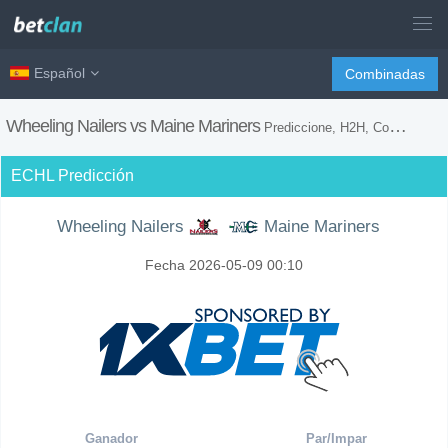
Español
Combinadas
Wheeling Nailers vs Maine Mariners
Prediccione, H2H, Consejos de Apuestas y Previsión del Partido
ECHL Predicción
Wheeling Nailers
Maine Mariners
Fecha 2026-05-09 00:10
Ganador
Par/Impar