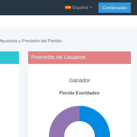
Español
Combinadas
puestas y Previsión del Partido
Promedio de Usuarios
Ganador
Florida Everblades