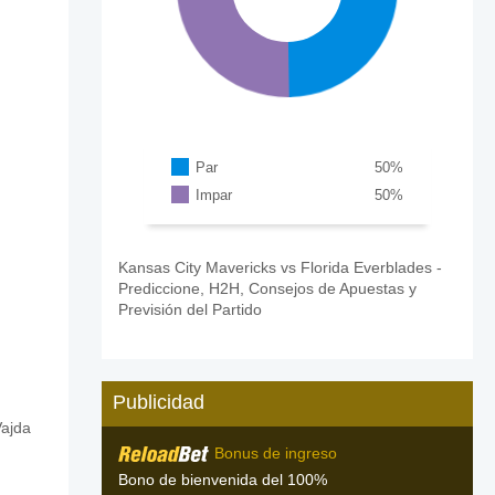
Par
50
%
Impar
50
%
Kansas City Mavericks vs Florida Everblades -
Prediccione, H2H, Consejos de Apuestas y
Previsión del Partido
Publicidad
Vajda
 Everblades?
Bonus de ingreso
Bono de bienvenida del 100%