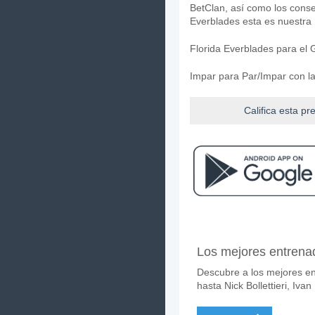
BetClan, así como los consej
Everblades esta es nuestra 
Florida Everblades para el 
Impar para Par/Impar con l
Califica esta pr
Facebook
Telegram
Instag
Cuando es el partido 
Los mejores entrenad
El partido entre Kansas Cit
Descubre a los mejores en
Quién es el equipo fa
hasta Nick Bollettieri, Ivan
Florida Everblades para el 