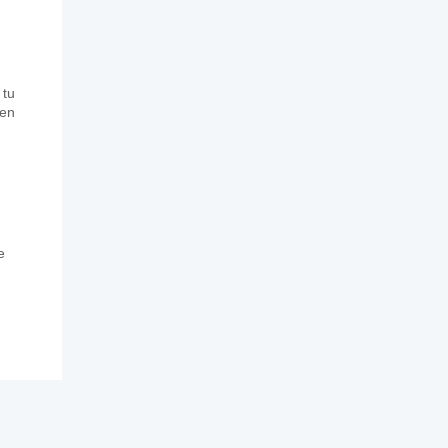
 tu
 en
e