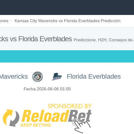
iones
Kansas City Mavericks vs Florida Everblades Predicción
cks vs Florida Everblades
Prediccione, H2H, Consejos de A
Mavericks
Florida Everblades
Fecha 2026-06-06 01:05