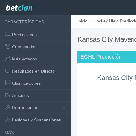
Inicio
Hockey Hielo Predicc
CARACTERÍSTICAS
Predicciones
Kansas City Maveri
Combinadas
ECHL Predicción
Más Votados
Resultados en Directo
Kansas City 
Clasificaciones
Artículos
Herramientas
Lesiones y Suspensiones
MÁS