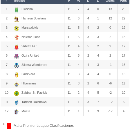
#
Equipo
P
W
D
L
Goles
Ptos
1
Floriana
11
7
4
0
13
25
2
Hamrun Spartans
11
6
4
1
12
22
3
Marsaxlokk
11
5
4
2
0
19
4
Naxxar Lions
11
5
3
3
2
18
5
Valletta FC
11
4
5
2
9
17
6
Gzira United
11
5
2
4
2
17
7
Sliema Wanderers
11
4
4
3
-1
16
8
Birkirkara
11
3
4
4
0
13
9
Hibernians
11
3
2
6
-6
11
10
Zabbar St. Patrick
11
2
4
5
-2
10
11
Tarxien Rainbows
11
1
3
7
-12
6
12
Mosta
11
1
1
9
-17
4
Malta Premier League Clasificaciones