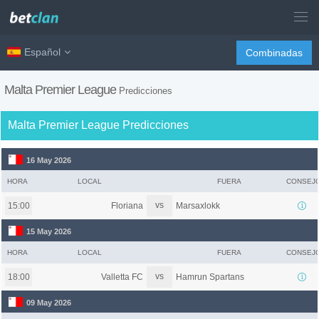
Español
Combinadas
Malta Premier League
Predicciones
Malta Premier League Predicciones
16 May 2026
HORA
LOCAL
FUERA
CONSEJ
vs
Floriana
Marsaxlokk
15:00
15 May 2026
HORA
LOCAL
FUERA
CONSEJ
vs
Valletta FC
Hamrun Spartans
18:00
09 May 2026