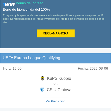
Bonus de ingreso
Bono de bienvenida del 100%
El registro y la apertura de una cuenta solo están permitidos a personas mayores de 18
años. Es responsabilidad del jugador verificar si el juego está permitido en el país donde
vive.
RECLAMA AHORA
UEFA Europa League Qualifying
Hora:
16:00
Fecha:
2026-08-06
KuPS Kuopio
vs
CS U Craiova
Ver Predicción