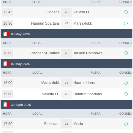
HORA
LOCAL
FUERA
CONSEJ
vs
Floriana
Valletta FC
13:45
vs
Hamrun Spartans
Marsaxlokk
18:30
05 May 2026
HORA
LOCAL
FUERA
CONSEJ
vs
Zabbar St. Patrick
Tarxien Rainbows
18:00
02 May 2026
HORA
LOCAL
FUERA
CONSEJ
vs
Marsaxlokk
Naxxar Lions
15:00
vs
Valletta FC
Hamrun Spartans
15:00
30 April 2026
HORA
LOCAL
FUERA
CONSEJ
vs
Birkirkara
Mosta
17:30