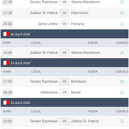
vs
Tarxien Rainbows
Sliema Wanderers
17:30
vs
Zabbar St. Patrick
Hibernians
17:30
vs
Gzira United
Floriana
20:00
26 April 2026
HORA
LOCAL
FUERA
CONSEJ
vs
Zabbar St. Patrick
Sliema Wanderers
14:00
24 April 2026
HORA
LOCAL
FUERA
CONSEJ
vs
Tarxien Rainbows
Birkirkara
17:00
vs
Hibernians
Mosta
19:30
19 April 2026
HORA
LOCAL
FUERA
CONSEJ
vs
Tarxien Rainbows
Zabbar St. Patrick
13:00