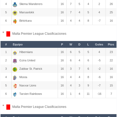
4
Sliema Wanderers
16
7
5
4
2
26
5
Marsaxlokk
16
7
4
5
4
25
6
Birkirkara
16
4
4
8
-7
16
Malta Premier League Clasificaciones
#
Equipo
P
W
D
L
Goles
Ptos
1
Hibernians
16
6
5
5
4
23
2
Gzira United
16
6
4
6
-5
22
3
Zabbar St. Patrick
16
3
7
6
-2
16
4
Mosta
16
4
4
8
-6
16
5
Naxxar Lions
16
4
3
9
-7
15
6
Tarxien Rainbows
16
1
4
11
-16
7
Malta Premier League Clasificaciones