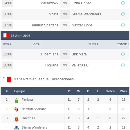
vs
Marsaxlokk
Gzira United
14:00
vs
Mosta
Sliema Wanderers
16:00
vs
Hamrun Spartans
Naxxar Lions
16:30
18 April 2026
HORA
LOCAL
FUERA
CONSEJ
vs
Hibernians
Birkirkara
13:00
vs
Floriana
Valletta FC
16:00
Malta Premier League Clasificaciones
#
Equipo
P
W
D
L
Goles
Ptos
1
Floriana
11
7
2
2
6
23
2
Hamrun Spartans
11
6
4
1
9
22
3
Valletta FC
11
6
4
1
8
22
4
Sliema Wanderers
11
5
4
2
2
19