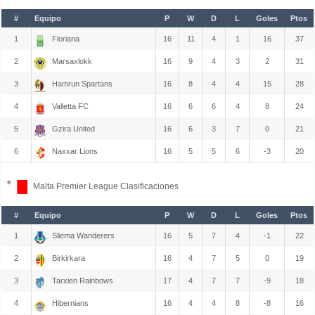
#
Equipo
P
W
D
L
Goles
Ptos
1
Floriana
16
11
4
1
16
37
2
Marsaxlokk
16
9
4
3
2
31
3
Hamrun Spartans
16
8
4
4
15
28
4
Valletta FC
16
6
6
4
8
24
5
Gzira United
16
6
3
7
0
21
6
Naxxar Lions
16
5
5
6
-3
20
Malta Premier League Clasificaciones
#
Equipo
P
W
D
L
Goles
Ptos
1
Sliema Wanderers
16
5
7
4
-1
22
2
Birkirkara
16
4
7
5
0
19
3
Tarxien Rainbows
17
4
7
7
-9
18
4
Hibernians
16
4
4
8
-8
16