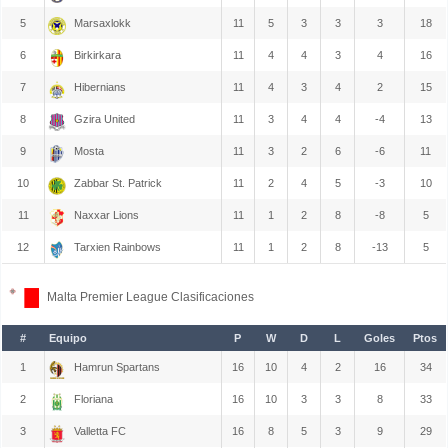
5
Marsaxlokk
11
5
3
3
3
18
6
Birkirkara
11
4
4
3
4
16
7
Hibernians
11
4
3
4
2
15
8
Gzira United
11
3
4
4
-4
13
9
Mosta
11
3
2
6
-6
11
10
Zabbar St. Patrick
11
2
4
5
-3
10
11
Naxxar Lions
11
1
2
8
-8
5
12
Tarxien Rainbows
11
1
2
8
-13
5
Malta Premier League Clasificaciones
#
Equipo
P
W
D
L
Goles
Ptos
1
Hamrun Spartans
16
10
4
2
16
34
2
Floriana
16
10
3
3
8
33
3
Valletta FC
16
8
5
3
9
29