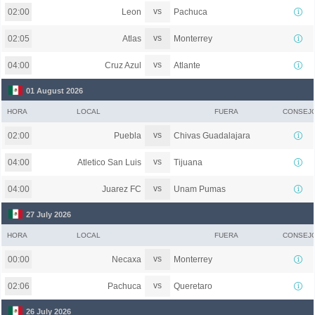
vs
Leon
Pachuca
02:00
vs
Atlas
Monterrey
02:05
vs
Cruz Azul
Atlante
04:00
01 August 2026
HORA
LOCAL
FUERA
CONSEJ
vs
Puebla
Chivas Guadalajara
02:00
vs
Atletico San Luis
Tijuana
04:00
vs
Juarez FC
Unam Pumas
04:00
27 July 2026
HORA
LOCAL
FUERA
CONSEJ
vs
Necaxa
Monterrey
00:00
vs
Pachuca
Queretaro
02:06
26 July 2026