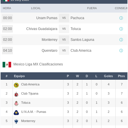
HORA
LOCAL
FUERA
CONSEJ
vs
Unam Pumas
Pachuca
00:00
vs
Chivas Guadalajara
Toluca
02:00
vs
Monterrey
Santos Laguna
02:00
vs
Queretaro
Club America
04:10
Mexico Liga MX Clasificaciones
#
Equipo
P
W
D
L
Goles
Ptos
1
Club America
3
2
1
0
4
7
2
Club Tijuana
3
2
1
0
3
7
3
Toluca
3
2
0
1
3
6
4
U.N.A.M. - Pumas
3
2
0
1
2
6
5
Monterrey
3
2
0
1
2
6