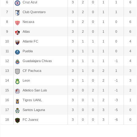
6
Cruz Azul
3
2
0
1
1
6
7
Club Queretaro
3
2
0
1
1
6
8
Necaxa
3
2
0
1
0
6
9
Atlas
3
2
0
1
0
6
10
Atlante FC
3
1
1
1
0
4
11
Puebla
3
1
1
1
0
4
12
Guadalajara Chivas
3
1
1
1
-1
4
13
CF Pachuca
3
1
0
2
1
3
14
Leon
3
1
0
2
-1
3
15
Atletico San Luis
3
0
2
1
-1
2
16
Tigres UANL
3
0
1
2
-3
1
17
Santos Laguna
3
0
0
3
-5
0
18
FC Juarez
3
0
0
3
-6
0