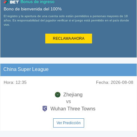
Bonus de ingreso
Bono de bienvenida del 100%
El registro y la apertura de una cuenta solo están permitidos a personas mayores de 18
años. Es responsabilidad del jugador verificar si el juego está permitido en el país donde
vive.
RECLAMA AHORA
China Super League
Hora:
12:35
Fecha:
2026-08-08
Zhejiang
vs
Wuhan Three Towns
Ver Predicción