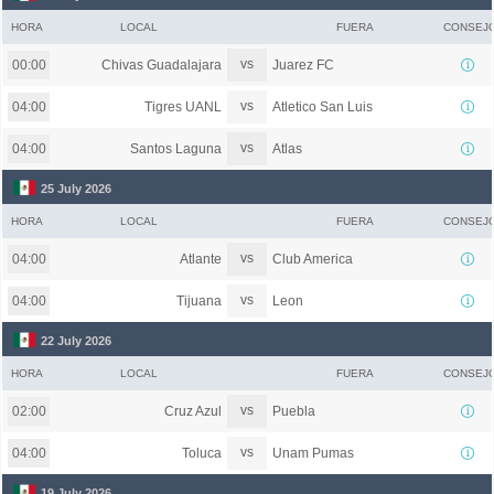
HORA
LOCAL
FUERA
CONSEJ
vs
Chivas Guadalajara
Juarez FC
00:00
vs
Tigres UANL
Atletico San Luis
04:00
vs
Santos Laguna
Atlas
04:00
25 July 2026
HORA
LOCAL
FUERA
CONSEJ
vs
Atlante
Club America
04:00
vs
Tijuana
Leon
04:00
22 July 2026
HORA
LOCAL
FUERA
CONSEJ
vs
Cruz Azul
Puebla
02:00
vs
Toluca
Unam Pumas
04:00
19 July 2026