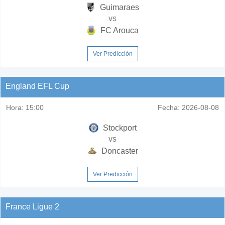
Guimaraes
vs
FC Arouca
Ver Predicción
England EFL Cup
Hora:
15:00
Fecha:
2026-08-08
Stockport
vs
Doncaster
Ver Predicción
France Ligue 2