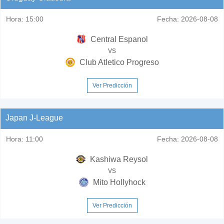
Hora:
15:00
Fecha:
2026-08-08
Central Espanol
vs
Club Atletico Progreso
Ver Predicción
Japan J-League
Hora:
11:00
Fecha:
2026-08-08
Kashiwa Reysol
vs
Mito Hollyhock
Ver Predicción