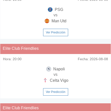
PSG
vs
Man Utd
Ver Predicción
Elite Club Friendlies
Hora:
20:00
Fecha:
2026-08-08
Napoli
vs
Celta Vigo
Ver Predicción
Elite Club Friendlies