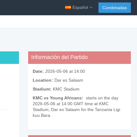
Español
Combinadas
Información del Partido
Date:
2026-05-06 at 14:00
Location:
Dar es Salaam
Stadium:
KMC Stadium
KMC vs Young Africans:
starts on the day
2026-05-06 at 14:00 GMT time at KMC
Stadium, Dar es Salaam for the Tanzania Ligi
kuu Bara.