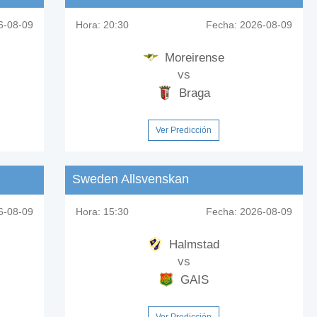
-08-09
Hora:
20:30
Fecha:
2026-08-09
Moreirense
vs
Braga
Ver Predicción
Sweden Allsvenskan
-08-09
Hora:
15:30
Fecha:
2026-08-09
Halmstad
vs
GAIS