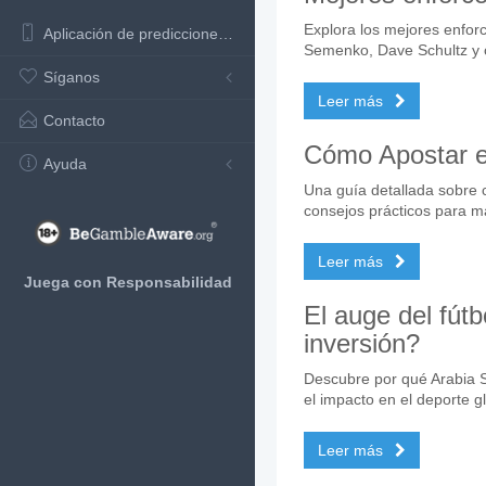
Explora los mejores enfor
Aplicación de predicciones de fútbol
Semenko, Dave Schultz y ot
Síganos
Leer más
Contacto
Cómo Apostar e
Ayuda
Una guía detallada sobre 
consejos prácticos para ma
Leer más
Juega con Responsabilidad
El auge del fút
inversión?
Descubre por qué Arabia Sa
el impacto en el deporte g
Leer más