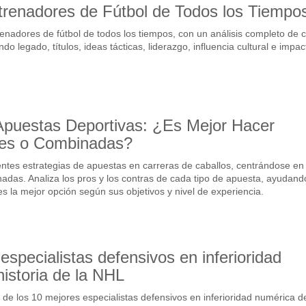
trenadores de Fútbol de Todos los Tiempo
enadores de fútbol de todos los tiempos, con un análisis completo de 
do legado, títulos, ideas tácticas, liderazgo, influencia cultural e impac
Apuestas Deportivas: ¿Es Mejor Hacer
les o Combinadas?
rentes estrategias de apuestas en carreras de caballos, centrándose en 
adas. Analiza los pros y los contras de cada tipo de apuesta, ayudand
 es la mejor opción según sus objetivos y nivel de experiencia.
especialistas defensivos en inferioridad
historia de la NHL
 de los 10 mejores especialistas defensivos en inferioridad numérica de