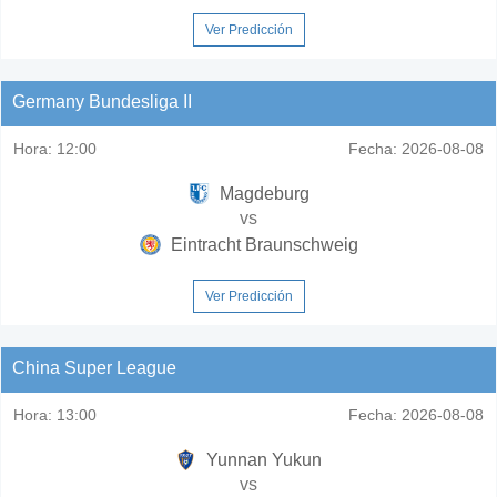
Ver Predicción
Germany Bundesliga II
Hora:
12:00
Fecha:
2026-08-08
Magdeburg
vs
Eintracht Braunschweig
Ver Predicción
China Super League
Hora:
13:00
Fecha:
2026-08-08
Yunnan Yukun
vs