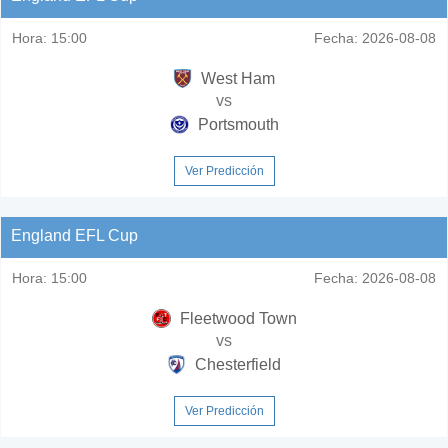
Hora:
15:00
Fecha:
2026-08-08
West Ham
vs
Portsmouth
Ver Predicción
England EFL Cup
Hora:
15:00
Fecha:
2026-08-08
Fleetwood Town
vs
Chesterfield
Ver Predicción