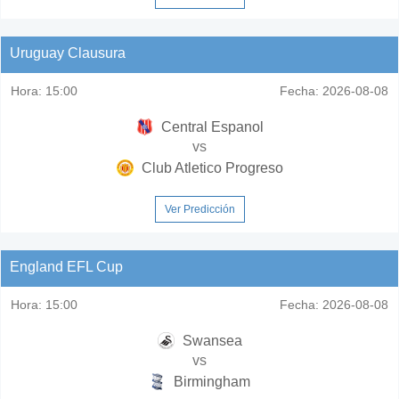
Uruguay Clausura
Hora:
15:00
Fecha:
2026-08-08
Central Espanol
vs
Club Atletico Progreso
Ver Predicción
England EFL Cup
Hora:
15:00
Fecha:
2026-08-08
Swansea
vs
Birmingham