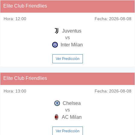
Elite Club Friendlies
Hora:
12:00
Fecha:
2026-08-08
Juventus
vs
Inter Milan
Ver Predicción
Elite Club Friendlies
Hora:
13:00
Fecha:
2026-08-08
Chelsea
vs
AC Milan
Ver Predicción