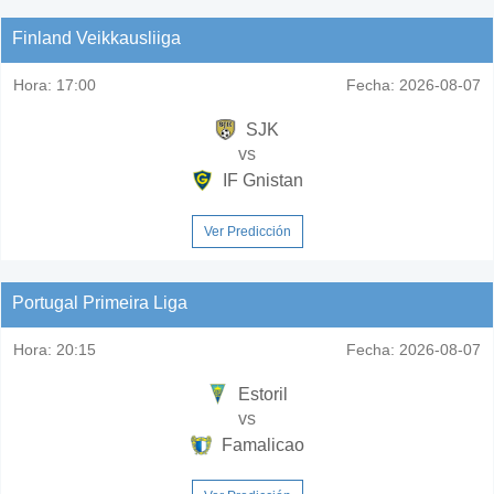
Finland Veikkausliiga
Hora:
17:00
Fecha:
2026-08-07
SJK
vs
IF Gnistan
Ver Predicción
Portugal Primeira Liga
Hora:
20:15
Fecha:
2026-08-07
Estoril
vs
Famalicao