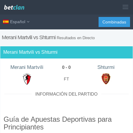
Español
Combinadas
Merani Martvili vs Shturmi
Resultados en Directo
Merani Martvili vs Shturmi
Merani Martvili
Shturmi
0 - 0
FT
INFORMACIÓN DEL PARTIDO
Guía de Apuestas Deportivas para
Principiantes