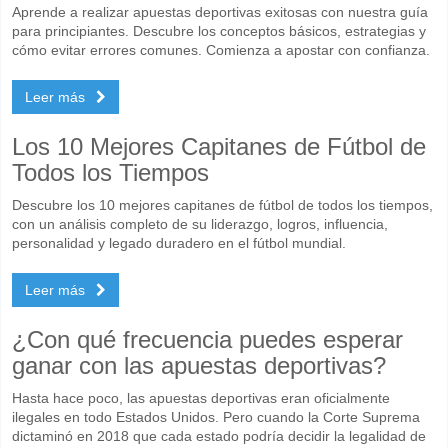
Aprende a realizar apuestas deportivas exitosas con nuestra guía
para principiantes. Descubre los conceptos básicos, estrategias y
cómo evitar errores comunes. Comienza a apostar con confianza.
Leer más
Los 10 Mejores Capitanes de Fútbol de
Todos los Tiempos
Descubre los 10 mejores capitanes de fútbol de todos los tiempos,
con un análisis completo de su liderazgo, logros, influencia,
personalidad y legado duradero en el fútbol mundial.
Leer más
¿Con qué frecuencia puedes esperar
ganar con las apuestas deportivas?
Hasta hace poco, las apuestas deportivas eran oficialmente
ilegales en todo Estados Unidos. Pero cuando la Corte Suprema
dictaminó en 2018 que cada estado podría decidir la legalidad de