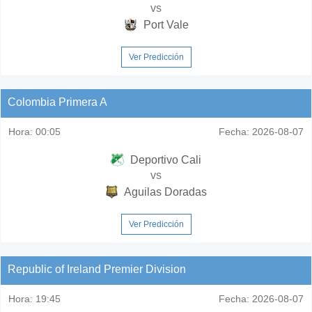
vs
Port Vale
Ver Predicción
Colombia Primera A
Hora:
00:05
Fecha:
2026-08-07
Deportivo Cali
vs
Aguilas Doradas
Ver Predicción
Republic of Ireland Premier Division
Hora:
19:45
Fecha:
2026-08-07