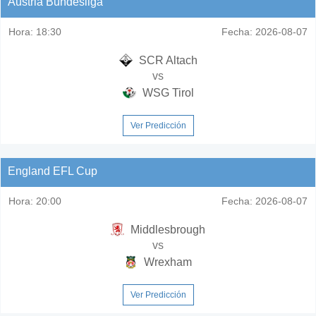
Austria Bundesliga
Hora:
18:30
Fecha:
2026-08-07
SCR Altach
vs
WSG Tirol
Ver Predicción
England EFL Cup
Hora:
20:00
Fecha:
2026-08-07
Middlesbrough
vs
Wrexham
Ver Predicción