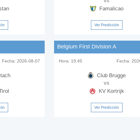
vs
stan
Famalicao
ión
Ver Predicción
Belgium First Division A
Fecha:
2026-08-07
Hora:
19:45
Fecha:
2026
tach
Club Brugge
vs
irol
KV Kortrijk
ión
Ver Predicción