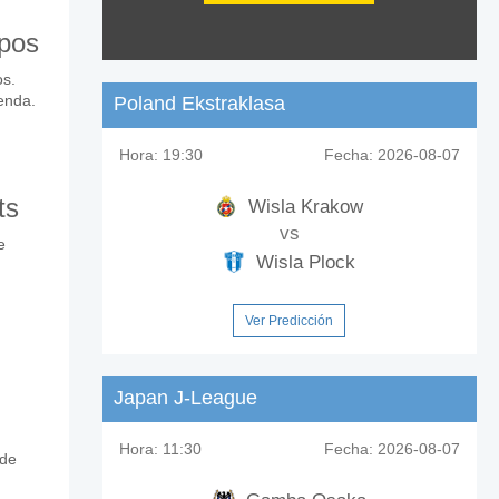
mpos
os.
enda.
Poland Ekstraklasa
Hora:
19:30
Fecha:
2026-08-07
ts
Wisla Krakow
vs
e
Wisla Plock
Ver Predicción
Japan J-League
Hora:
11:30
Fecha:
2026-08-07
 de