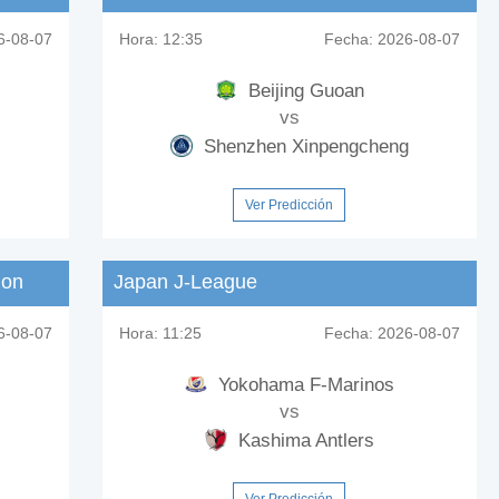
-08-07
Hora:
12:35
Fecha:
2026-08-07
Beijing Guoan
vs
Shenzhen Xinpengcheng
Ver Predicción
ion
Japan J-League
-08-07
Hora:
11:25
Fecha:
2026-08-07
Yokohama F-Marinos
vs
Kashima Antlers