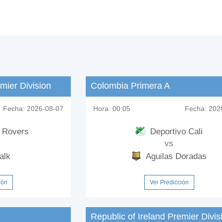
mier Division
Colombia Primera A
Fecha:
2026-08-07
Hora:
00:05
Fecha:
2026
 Rovers
Deportivo Cali
vs
alk
Aguilas Doradas
ión
Ver Predicción
Republic of Ireland Premier Divis