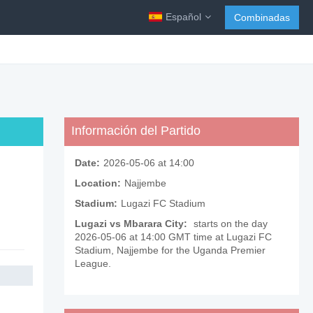
Español
Combinadas
Información del Partido
Date:
2026-05-06 at 14:00
Location:
Najjembe
Stadium:
Lugazi FC Stadium
Lugazi vs Mbarara City:
starts on the day
2026-05-06 at 14:00 GMT time at Lugazi FC
Stadium, Najjembe for the Uganda Premier
League.