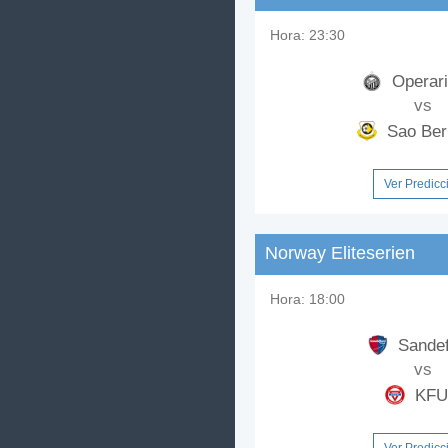
Hora:
23:30
Operar
vs
Sao Ber
Ver Predicc
Norway Eliteserien
Hora:
18:00
Sandef
vs
KF