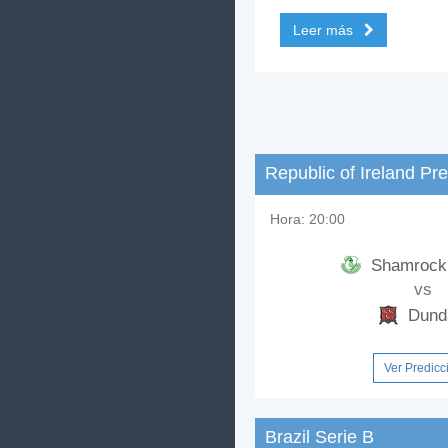
Leer más
Republic of Ireland Pre
Hora:
20:00
Shamrock
vs
Dund
Ver Predicc
Brazil Serie B