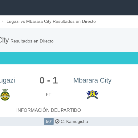
o
Lugazi vs Mbarara City Resultados en Directo
City
Resultados en Directo
y
0 - 1
ugazi
Mbarara City
FT
INFORMACIÓN DEL PARTIDO
50'
C. Kamugisha