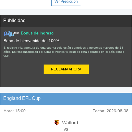
Ver Predicción
Publicidad
Bonus de ingreso
Bono de bienvenida del 100%
El registro y la apertura de una cuenta solo están permitidos a personas mayores de 18
años. Es responsabilidad del jugador verificar si el juego está permitido en el país donde
vive.
RECLAMA AHORA
England EFL Cup
Hora:
15:00
Fecha:
2026-08-08
Watford
vs