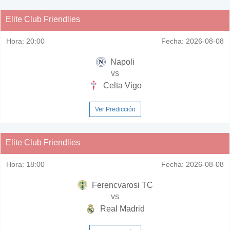
Elite Club Friendlies
Hora:
20:00
Fecha:
2026-08-08
Napoli
vs
Celta Vigo
Ver Predicción
Elite Club Friendlies
Hora:
18:00
Fecha:
2026-08-08
Ferencvarosi TC
vs
Real Madrid