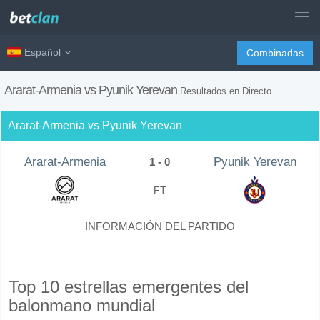
Español
Combinadas
Ararat-Armenia vs Pyunik Yerevan
Resultados en Directo
Ararat-Armenia vs Pyunik Yerevan
Ararat-Armenia
Pyunik Yerevan
1 - 0
FT
INFORMACIÓN DEL PARTIDO
Top 10 estrellas emergentes del
balonmano mundial