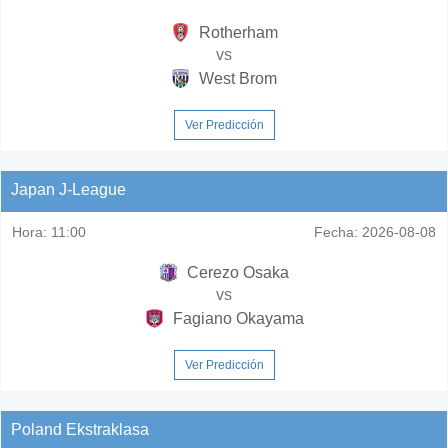
Rotherham
vs
West Brom
Ver Predicción
Japan J-League
Hora:
11:00
Fecha:
2026-08-08
Cerezo Osaka
vs
Fagiano Okayama
Ver Predicción
Poland Ekstraklasa