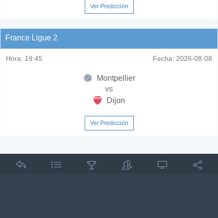
Ver Predicción
France Ligue 2
Hora:
19:45
Fecha:
2026-08-08
Montpellier
vs
Dijon
Ver Predicción