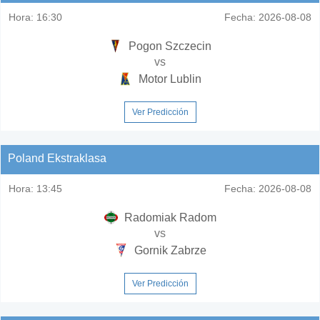
Hora:
16:30
Fecha:
2026-08-08
Pogon Szczecin
vs
Motor Lublin
Ver Predicción
Poland Ekstraklasa
Hora:
13:45
Fecha:
2026-08-08
Radomiak Radom
vs
Gornik Zabrze
Ver Predicción