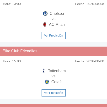
Hora:
13:00
Fecha:
2026-08-08
Chelsea
vs
AC Milan
Ver Predicción
Elite Club Friendlies
Hora:
15:00
Fecha:
2026-08-08
Tottenham
vs
Getafe
Ver Predicción