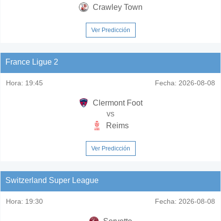
Crawley Town
Ver Predicción
France Ligue 2
Hora:
19:45
Fecha:
2026-08-08
Clermont Foot
vs
Reims
Ver Predicción
Switzerland Super League
Hora:
19:30
Fecha:
2026-08-08