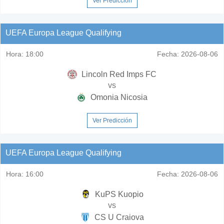
Ver Predicción
UEFA Europa League Qualifying
Hora:
18:00
Fecha:
2026-08-06
Lincoln Red Imps FC
vs
Omonia Nicosia
Ver Predicción
UEFA Europa League Qualifying
Hora:
16:00
Fecha:
2026-08-06
KuPS Kuopio
vs
CS U Craiova