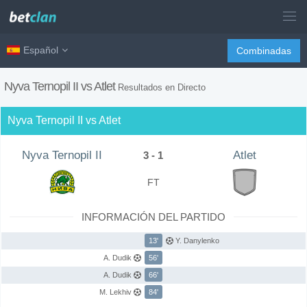
Español
Combinadas
Nyva Ternopil II vs Atlet
Resultados en Directo
Nyva Ternopil II vs Atlet
Nyva Ternopil II
Atlet
3 - 1
FT
INFORMACIÓN DEL PARTIDO
13'
Y. Danylenko
A. Dudik
56'
A. Dudik
66'
M. Lekhiv
84'