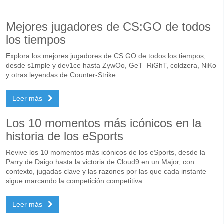
Mejores jugadores de CS:GO de todos
los tiempos
Explora los mejores jugadores de CS:GO de todos los tiempos,
desde s1mple y dev1ce hasta ZywOo, GeT_RiGhT, coldzera, NiKo
y otras leyendas de Counter-Strike.
Leer más
Los 10 momentos más icónicos en la
historia de los eSports
Revive los 10 momentos más icónicos de los eSports, desde la
Parry de Daigo hasta la victoria de Cloud9 en un Major, con
contexto, jugadas clave y las razones por las que cada instante
sigue marcando la competición competitiva.
Leer más