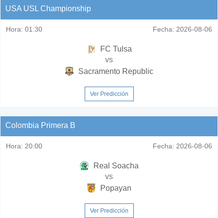
USA USL Championship
Hora:
01:30
Fecha:
2026-08-06
FC Tulsa
vs
Sacramento Republic
Ver Predicción
Colombia Primera B
Hora:
20:00
Fecha:
2026-08-06
Real Soacha
vs
Popayan
Ver Predicción