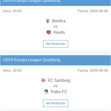
UEFA Europa League Qualifying
Hora:
20:00
Fecha:
2026-08-06
Benfica
vs
Hearts
Ver Predicción
UEFA Europa League Qualifying
Hora:
18:00
Fecha:
2026-08-06
FC Salzburg
vs
Pafos FC
Ver Predicción