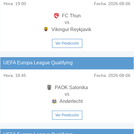
Hora:
19:00
Fecha:
2026-08-06
FC Thun
vs
Vikingur Reykjavik
Ver Predicción
UEFA Europa League Qualifying
Hora:
18:45
Fecha:
2026-08-06
PAOK Salonika
vs
Anderlecht
Ver Predicción