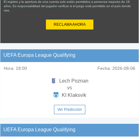
El registro y la apertura de una cuenta solo están permitidos a personas mayores de 18
años. Es responsabilidad del jugador verificar si el juego está permitido en el país donde
vive.
RECLAMA AHORA
UEFA Europa League Qualifying
Hora:
18:00
Fecha:
2026-08-06
Lech Poznan
vs
KI Klaksvik
Ver Predicción
UEFA Europa League Qualifying