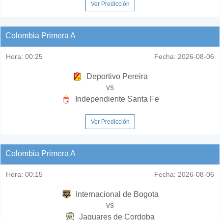
Ver Predicción
Colombia Primera A
Hora:
00:25
Fecha:
2026-08-06
Deportivo Pereira
vs
Independiente Santa Fe
Ver Predicción
Colombia Primera A
Hora:
00:15
Fecha:
2026-08-06
Internacional de Bogota
vs
Jaguares de Cordoba