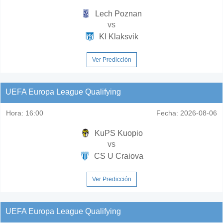
Lech Poznan
vs
KI Klaksvik
Ver Predicción
UEFA Europa League Qualifying
Hora:
16:00
Fecha:
2026-08-06
KuPS Kuopio
vs
CS U Craiova
Ver Predicción
UEFA Europa League Qualifying