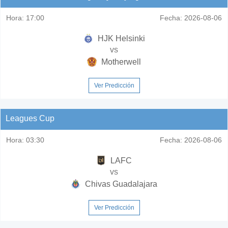
Hora:
17:00
Fecha:
2026-08-06
HJK Helsinki
vs
Motherwell
Ver Predicción
Leagues Cup
Hora:
03:30
Fecha:
2026-08-06
LAFC
vs
Chivas Guadalajara
Ver Predicción