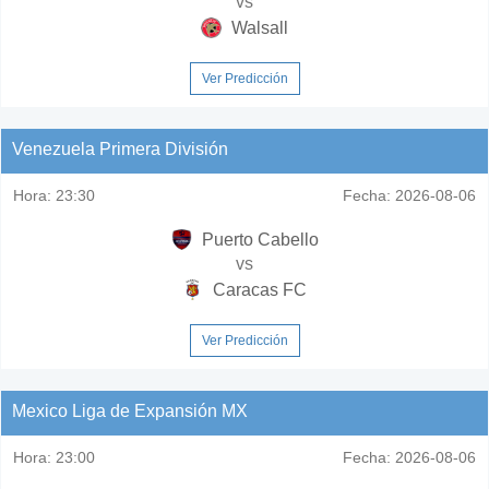
vs
Walsall
Ver Predicción
Venezuela Primera División
Hora:
23:30
Fecha:
2026-08-06
Puerto Cabello
vs
Caracas FC
Ver Predicción
Mexico Liga de Expansión MX
Hora:
23:00
Fecha:
2026-08-06