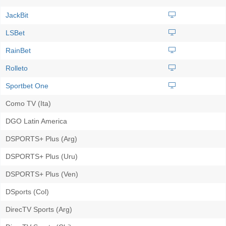
JackBit
LSBet
RainBet
Rolleto
Sportbet One
Como TV (Ita)
DGO Latin America
DSPORTS+ Plus (Arg)
DSPORTS+ Plus (Uru)
DSPORTS+ Plus (Ven)
DSports (Col)
DirecTV Sports (Arg)