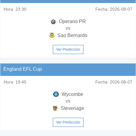
Hora:
23:30
Fecha:
2026-08-07
Operario PR
vs
Sao Bernardo
Ver Predicción
England EFL Cup
Hora:
19:45
Fecha:
2026-08-07
Wycombe
vs
Stevenage
Ver Predicción