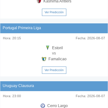
Kashima Antlers
Ver Predicción
Portugal Primeira Liga
Hora:
20:15
Fecha:
2026-08-07
Estoril
vs
Famalicao
Ver Predicción
Uruguay Clausura
Hora:
23:00
Fecha:
2026-08-07
Cerro Largo