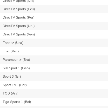
DirecTV Sports (Chi)
DirecTV Sports (Ecu)
DirecTV Sports (Per)
DirecTV Sports (Uru)
DirecTV Sports (Ven)
Fanatiz (Usa)
Inter (Ven)
Paramount+ (Bra)
Silk Sport 1 (Geo)
Sport 3 (Isr)
Sport TV1 (Por)
TOD (Ara)
Tigo Sports 1 (Bol)