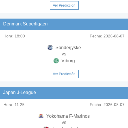
Ver Predicción
Denmark Superligaen
Hora:
18:00
Fecha:
2026-08-07
Sonderjyske
vs
Viborg
Ver Predicción
Japan J-League
Hora:
11:25
Fecha:
2026-08-07
Yokohama F-Marinos
vs