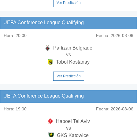
Ver Predicción
UEFA Conference League Qualifying
Hora:
20:00
Fecha:
2026-08-06
Partizan Belgrade
vs
Tobol Kostanay
Ver Predicción
UEFA Conference League Qualifying
Hora:
19:00
Fecha:
2026-08-06
Hapoel Tel Aviv
vs
GKS Katowice