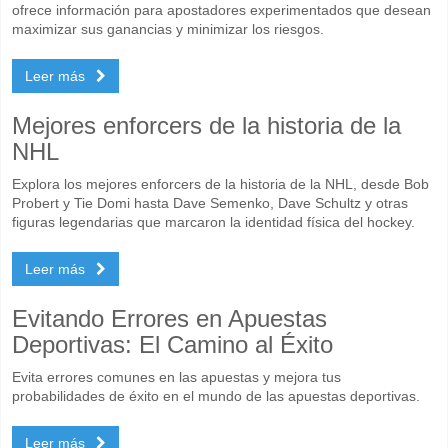
ofrece información para apostadores experimentados que desean
maximizar sus ganancias y minimizar los riesgos.
Leer más
Mejores enforcers de la historia de la
NHL
Explora los mejores enforcers de la historia de la NHL, desde Bob
Probert y Tie Domi hasta Dave Semenko, Dave Schultz y otras
figuras legendarias que marcaron la identidad física del hockey.
Leer más
Evitando Errores en Apuestas
Deportivas: El Camino al Éxito
Evita errores comunes en las apuestas y mejora tus
probabilidades de éxito en el mundo de las apuestas deportivas.
Leer más