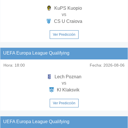
KuPS Kuopio
vs
CS U Craiova
Ver Predicción
UEFA Europa League Qualifying
Hora:
18:00
Fecha:
2026-08-06
Lech Poznan
vs
KI Klaksvik
Ver Predicción
UEFA Europa League Qualifying