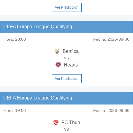
Ver Predicción
UEFA Europa League Qualifying
Hora:
20:00
Fecha:
2026-08-06
Benfica
vs
Hearts
Ver Predicción
UEFA Europa League Qualifying
Hora:
19:00
Fecha:
2026-08-06
FC Thun
vs