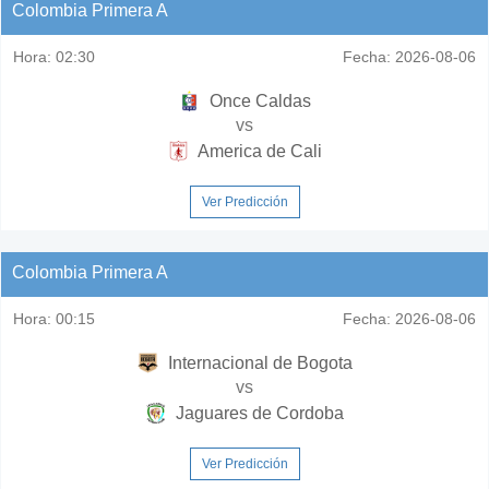
Colombia Primera A
Hora:
02:30
Fecha:
2026-08-06
Once Caldas
vs
America de Cali
Ver Predicción
Colombia Primera A
Hora:
00:15
Fecha:
2026-08-06
Internacional de Bogota
vs
Jaguares de Cordoba
Ver Predicción