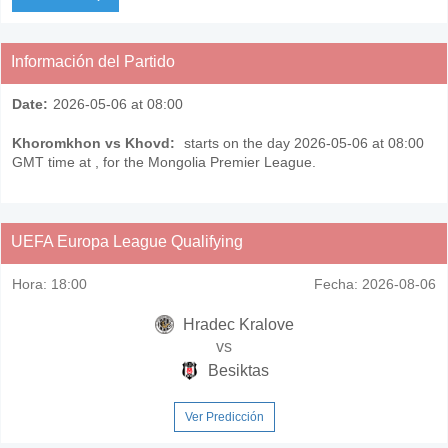
Información del Partido
Date:
2026-05-06 at 08:00
Khoromkhon vs Khovd:
starts on the day 2026-05-06 at 08:00
GMT time at , for the Mongolia Premier League.
UEFA Europa League Qualifying
Hora:
18:00
Fecha:
2026-08-06
Hradec Kralove
vs
Besiktas
Ver Predicción