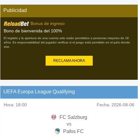
Publicidad
Bonus de ingreso
Bono de bienvenida del 100%
El registro y la apertura de una cuenta solo están permitidos a personas mayores de 18
años. Es responsabilidad del jugador verificar si el juego está permitido en el país donde
vive.
RECLAMA AHORA
UEFA Europa League Qualifying
Hora:
18:00
Fecha:
2026-08-06
FC Salzburg
vs
Pafos FC