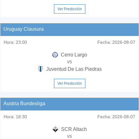
Ver Predicción
Uruguay Clausura
Hora:
23:00
Fecha:
2026-08-07
Cerro Largo
vs
Juventud De Las Piedras
Ver Predicción
Austria Bundesliga
Hora:
18:30
Fecha:
2026-08-07
SCR Altach
vs