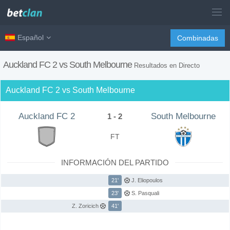
Español
Combinadas
Auckland FC 2 vs South Melbourne
Resultados en Directo
Auckland FC 2 vs South Melbourne
Auckland FC 2
South Melbourne
1 - 2
FT
INFORMACIÓN DEL PARTIDO
21'
J. Eliopoulos
23'
S. Pasquali
Z. Zoricich
41'