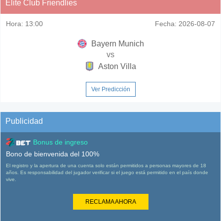
Elite Club Friendlies
Hora:
13:00
Fecha:
2026-08-07
Bayern Munich
vs
Aston Villa
Ver Predicción
Publicidad
Bonus de ingreso
Bono de bienvenida del 100%
El registro y la apertura de una cuenta solo están permitidos a personas mayores de 18
años. Es responsabilidad del jugador verificar si el juego está permitido en el país donde
vive.
RECLAMA AHORA