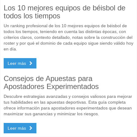
Los 10 mejores equipos de béisbol de
todos los tiempos
Un ranking profesional de los 10 mejores equipos de béisbol de
todos los tiempos, teniendo en cuenta las distintas épocas, con
criterios claros, contexto detallado, notas sobre la construcción del
roster y por qué el dominio de cada equipo sigue siendo válido hoy
en día.
Leer más
Consejos de Apuestas para
Apostadores Experimentados
Descubre estrategias avanzadas y consejos valiosos para mejorar
tus habilidades en las apuestas deportivas. Esta guía completa
ofrece información para apostadores experimentados que desean
maximizar sus ganancias y minimizar los riesgos.
Leer más