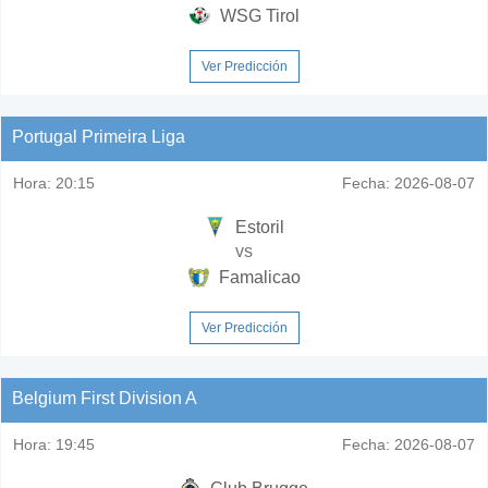
WSG Tirol
Ver Predicción
Portugal Primeira Liga
Hora:
20:15
Fecha:
2026-08-07
Estoril
vs
Famalicao
Ver Predicción
Belgium First Division A
Hora:
19:45
Fecha:
2026-08-07