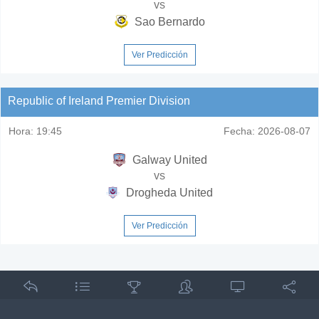
vs
Sao Bernardo
Ver Predicción
Republic of Ireland Premier Division
Hora:
19:45
Fecha:
2026-08-07
Galway United
vs
Drogheda United
Ver Predicción