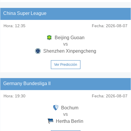
China Super League
Hora:
12:35
Fecha:
2026-08-07
Beijing Guoan
vs
Shenzhen Xinpengcheng
Ver Predicción
Germany Bundesliga II
Hora:
19:30
Fecha:
2026-08-07
Bochum
vs
Hertha Berlin