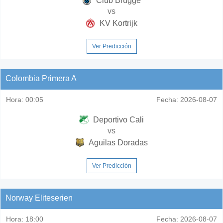
Club Brugge
vs
KV Kortrijk
Ver Predicción
Colombia Primera A
Hora:
00:05
Fecha:
2026-08-07
Deportivo Cali
vs
Aguilas Doradas
Ver Predicción
Norway Eliteserien
Hora:
18:00
Fecha:
2026-08-07