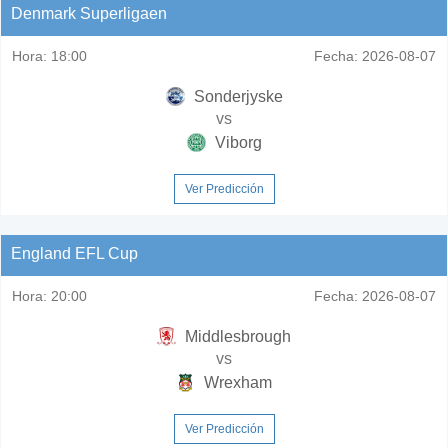
Denmark Superligaen
Hora:
18:00
Fecha:
2026-08-07
Sonderjyske
vs
Viborg
Ver Predicción
England EFL Cup
Hora:
20:00
Fecha:
2026-08-07
Middlesbrough
vs
Wrexham
Ver Predicción