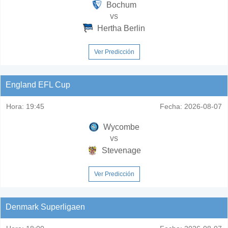
Bochum
vs
Hertha Berlin
Ver Predicción
England EFL Cup
Hora:
19:45
Fecha:
2026-08-07
Wycombe
vs
Stevenage
Ver Predicción
Denmark Superligaen