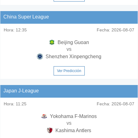
China Super League
Hora:
12:35
Fecha:
2026-08-07
Beijing Guoan
vs
Shenzhen Xinpengcheng
Ver Predicción
Japan J-League
Hora:
11:25
Fecha:
2026-08-07
Yokohama F-Marinos
vs
Kashima Antlers