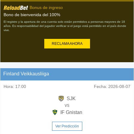
Bonus de ingreso
Bono de bienvenida del 100%
El registro y la apertura de una cuenta solo están permitidos a personas mayores de 18
años. Es responsabilidad del jugador verificar si el juego está permitido en el país donde
vive.
RECLAMA AHORA
Finland Veikkausliiga
Hora:
17:00
Fecha:
2026-08-07
SJK
vs
IF Gnistan
Ver Predicción