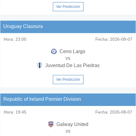
Ver Predicción
Uruguay Clausura
Hora:
23:00
Fecha:
2026-08-07
Cerro Largo
vs
Juventud De Las Piedras
Ver Predicción
Republic of Ireland Premier Division
Hora:
19:45
Fecha:
2026-08-07
Galway United
vs