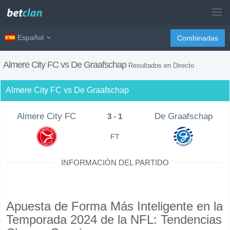
Español
Combinadas
Almere City FC vs De Graafschap
Resultados en Directo
Almere City FC vs De Graafschap
Almere City FC
De Graafschap
3 - 1
FT
INFORMACIÓN DEL PARTIDO
Apuesta de Forma Más Inteligente en la
Temporada 2024 de la NFL: Tendencias