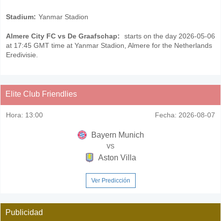
Stadium:
Yanmar Stadion
Almere City FC vs De Graafschap:
starts on the day 2026-05-06
at 17:45 GMT time at Yanmar Stadion, Almere for the Netherlands
Eredivisie.
Elite Club Friendlies
Hora:
13:00
Fecha:
2026-08-07
Bayern Munich
vs
Aston Villa
Ver Predicción
Publicidad