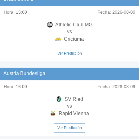
Hora:
15:00
Fecha:
2026-08-09
Athletic Club MG
vs
Criciuma
Ver Predicción
Austria Bundesliga
Hora:
16:00
Fecha:
2026-08-09
SV Ried
vs
Rapid Vienna
Ver Predicción