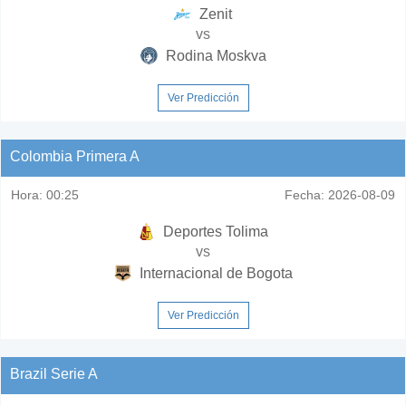
Zenit
vs
Rodina Moskva
Ver Predicción
Colombia Primera A
Hora:
00:25
Fecha:
2026-08-09
Deportes Tolima
vs
Internacional de Bogota
Ver Predicción
Brazil Serie A