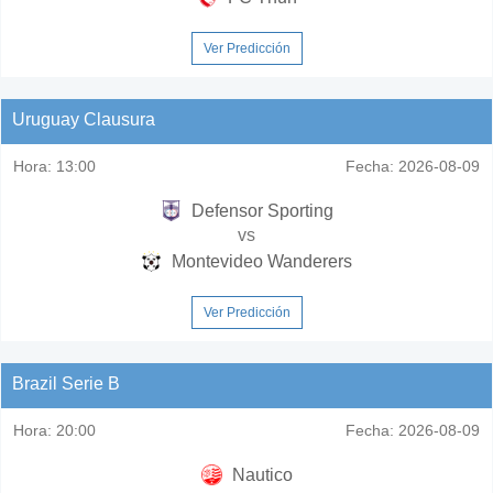
Ver Predicción
Uruguay Clausura
Hora:
13:00
Fecha:
2026-08-09
Defensor Sporting
vs
Montevideo Wanderers
Ver Predicción
Brazil Serie B
Hora:
20:00
Fecha:
2026-08-09
Nautico