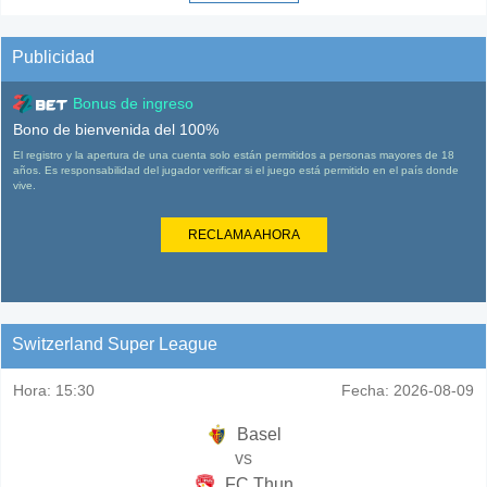
Publicidad
Bonus de ingreso
Bono de bienvenida del 100%
El registro y la apertura de una cuenta solo están permitidos a personas mayores de 18
años. Es responsabilidad del jugador verificar si el juego está permitido en el país donde
vive.
RECLAMA AHORA
Switzerland Super League
Hora:
15:30
Fecha:
2026-08-09
Basel
vs
FC Thun