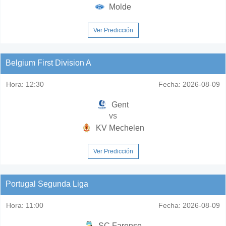
Molde
Ver Predicción
Belgium First Division A
Hora:
12:30
Fecha:
2026-08-09
Gent
vs
KV Mechelen
Ver Predicción
Portugal Segunda Liga
Hora:
11:00
Fecha:
2026-08-09
SC Farense