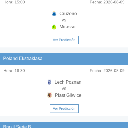
Hora:
15:00
Fecha:
2026-08-09
Cruzeiro
vs
Mirassol
Ver Predicción
Poland Ekstraklasa
Hora:
16:30
Fecha:
2026-08-09
Lech Poznan
vs
Piast Gliwice
Ver Predicción
Brazil Serie B