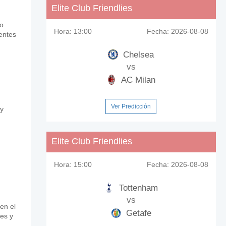
Elite Club Friendlies
ro
Hora:
13:00
Fecha:
2026-08-08
entes
Chelsea
vs
AC Milan
Ver Predicción
 y
Elite Club Friendlies
Hora:
15:00
Fecha:
2026-08-08
Tottenham
vs
en el
Getafe
des y