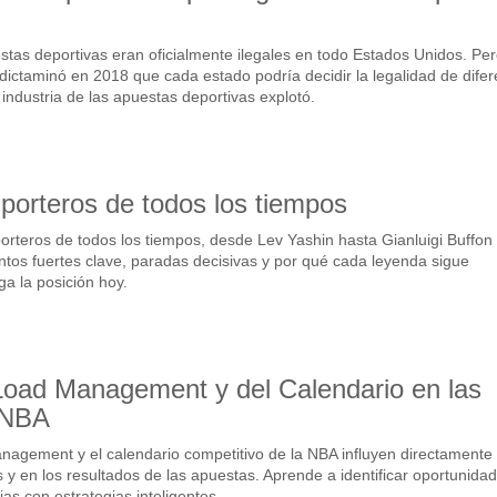
stas deportivas eran oficialmente ilegales en todo Estados Unidos. Pe
ictaminó en 2018 que cada estado podría decidir la legalidad de difer
 industria de las apuestas deportivas explotó.
porteros de todos los tiempos
orteros de todos los tiempos, desde Lev Yashin hasta Gianluigi Buffon
tos fuertes clave, paradas decisivas y por qué cada leyenda sigue
a la posición hoy.
Load Management y del Calendario en las
 NBA
agement y el calendario competitivo de la NBA influyen directamente 
 y en los resultados de las apuestas. Aprende a identificar oportunida
ias con estrategias inteligentes.