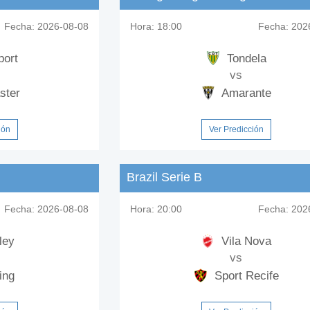
Fecha:
2026-08-08
Hora:
18:00
Fecha:
2026
port
Tondela
vs
ster
Amarante
ión
Ver Predicción
Brazil Serie B
Fecha:
2026-08-08
Hora:
20:00
Fecha:
2026
ley
Vila Nova
vs
ing
Sport Recife