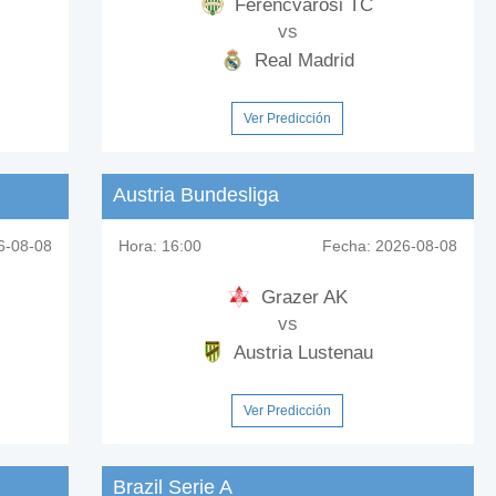
Ferencvarosi TC
vs
Real Madrid
Ver Predicción
Austria Bundesliga
-08-08
Hora:
16:00
Fecha:
2026-08-08
Grazer AK
vs
Austria Lustenau
Ver Predicción
Brazil Serie A