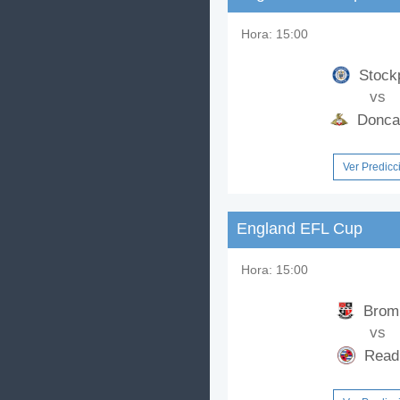
Hora:
15:00
Stock
vs
Donca
Ver Predicc
England EFL Cup
Hora:
15:00
Brom
vs
Read