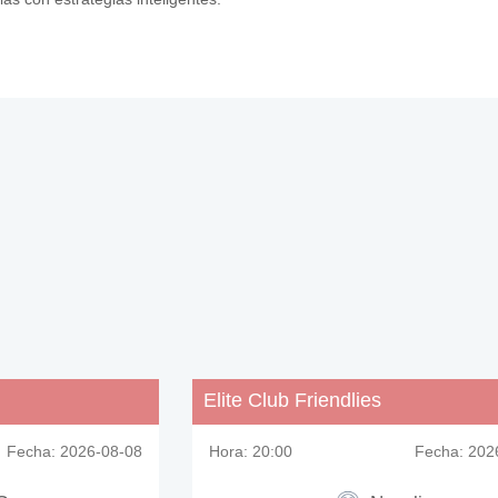
Elite Club Friendlies
Fecha:
2026-08-08
Hora:
20:00
Fecha:
2026