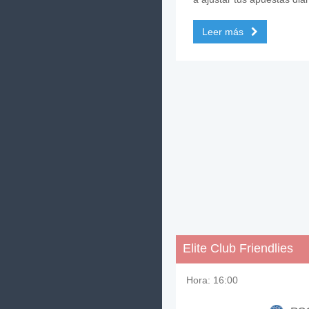
Leer más
Elite Club Friendlies
Hora:
16:00