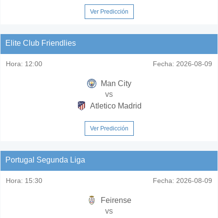
Ver Predicción
Elite Club Friendlies
Hora:
12:00
Fecha:
2026-08-09
Man City
vs
Atletico Madrid
Ver Predicción
Portugal Segunda Liga
Hora:
15:30
Fecha:
2026-08-09
Feirense
vs