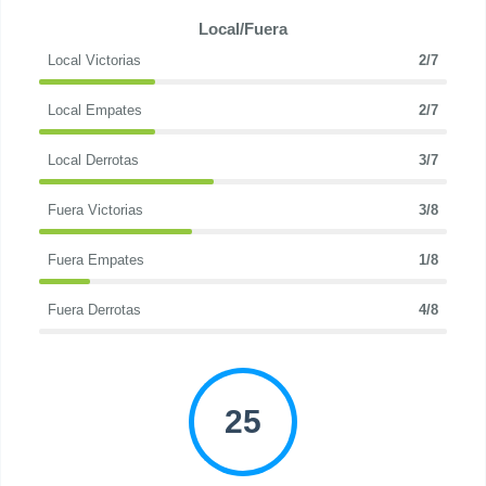
Local/Fuera
Local Victorias
2/7
Local Empates
2/7
Local Derrotas
3/7
Fuera Victorias
3/8
Fuera Empates
1/8
Fuera Derrotas
4/8
25