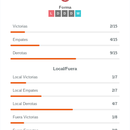
Forma
L
D
D
D
W
Victorias
2/15
Empates
4/15
Derrotas
9/15
Local/Fuera
Local Victorias
1/7
Local Empates
2/7
Local Derrotas
4/7
Fuera Victorias
1/8