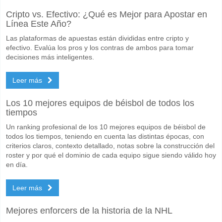
Cuál es el pronóstico de resultado correcto para Hapo
Cripto vs. Efectivo: ¿Qué es Mejor para Apostar en
Línea Este Año?
En el lado arriesgado, puede probar el Resultado Correcto de 1-2 que
Las plataformas de apuestas están divididas entre cripto y
efectivo. Evalúa los pros y los contras de ambos para tomar
decisiones más inteligentes.
Leer más
Los 10 mejores equipos de béisbol de todos los
tiempos
Un ranking profesional de los 10 mejores equipos de béisbol de
todos los tiempos, teniendo en cuenta las distintas épocas, con
criterios claros, contexto detallado, notas sobre la construcción del
roster y por qué el dominio de cada equipo sigue siendo válido hoy
en día.
Leer más
Mejores enforcers de la historia de la NHL