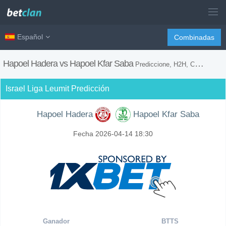
Español
Combinadas
Hapoel Hadera vs Hapoel Kfar Saba
Prediccione, H2H, Consejos de Apuestas y Previsión del Partido
Israel Liga Leumit Predicción
Hapoel Hadera
Hapoel Kfar Saba
Fecha 2026-04-14 18:30
Ganador
BTTS