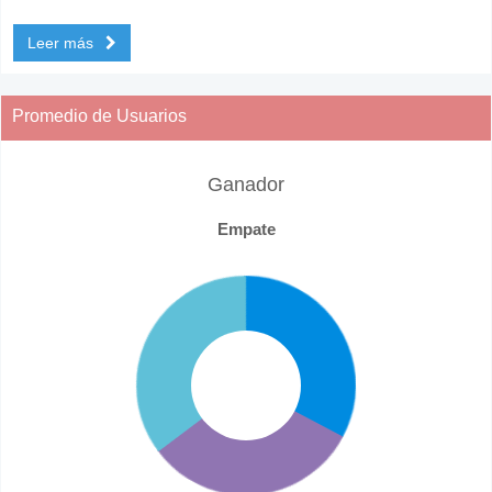
Leer más
Promedio de Usuarios
Ganador
Empate