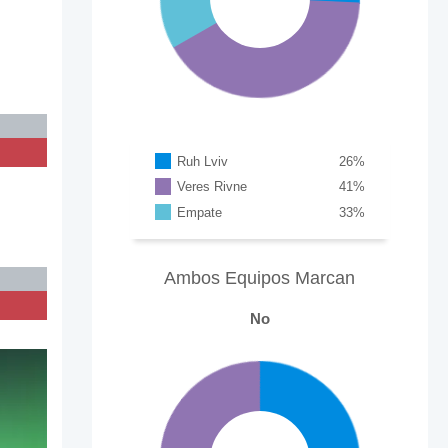
Ruh Lviv
26
%
Veres Rivne
41
%
Empate
33
%
Ambos Equipos Marcan
No