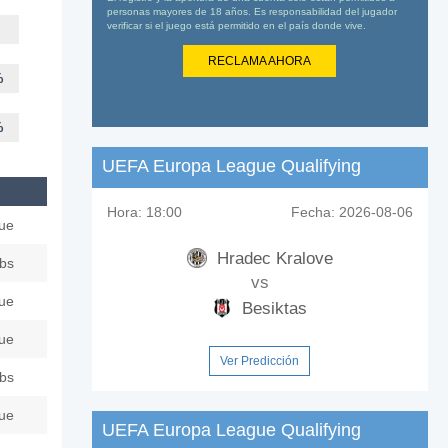
personas mayores de 18 años. Es responsabilidad del jugador
verificar si el juego está permitido en el país donde vive.
RECLAMA AHORA
%
%
UEFA Europa League Qualifying
Hora:
18:00
Fecha:
2026-08-06
ue
Hradec Kralove
ubs
vs
ue
Besiktas
ue
Ver Predicción
ubs
ue
UEFA Europa League Qualifying