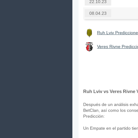
22.10.23
08.04.23
Ruh Lviv Prediccione
Veres Rivne Predicci
Ruh Lviv vs Veres Rivne 
Después de un análisis exhau
BetClan, así como los consej
Predicción:
Un Empate en el partido tie