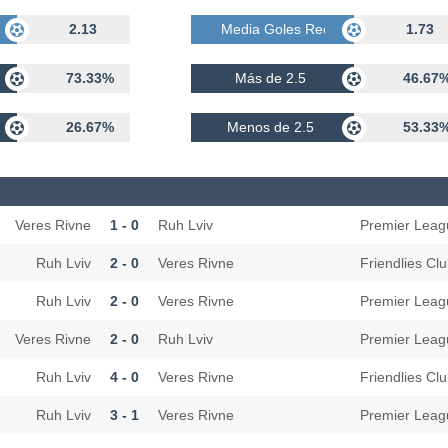
bidos
2.13
Media Goles Recibidos
1.73
73.33%
Más de 2.5
46.67
26.67%
Menos de 2.5
53.33
Veres Rivne
1 - 0
Ruh Lviv
Premier Leag
Ruh Lviv
2 - 0
Veres Rivne
Friendlies Cl
Ruh Lviv
2 - 0
Veres Rivne
Premier Leag
Veres Rivne
2 - 0
Ruh Lviv
Premier Leag
Ruh Lviv
4 - 0
Veres Rivne
Friendlies Cl
Ruh Lviv
3 - 1
Veres Rivne
Premier Leag