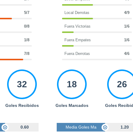
5/7
Local Derrotas
4/9
0/8
Fuera Victorias
1/6
1/8
Fuera Empates
1/6
7/8
Fuera Derrotas
4/6
32
18
26
Goles Recibidos
Goles Marcados
Goles Recibi
cados
0.60
Media Goles Marcados
1.20