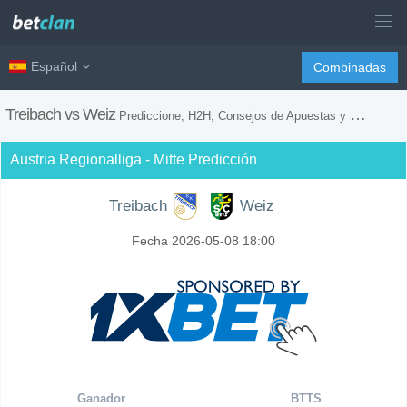
Español
Combinadas
Treibach vs Weiz
Prediccione, H2H, Consejos de Apuestas y Previsión del Partido
Austria Regionalliga - Mitte Predicción
Treibach
Weiz
Fecha 2026-05-08 18:00
Ganador
BTTS