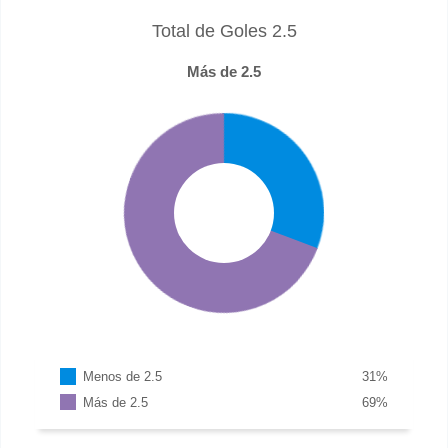
Total de Goles 2.5
Más de 2.5
Menos de 2.5
31
%
Más de 2.5
69
%