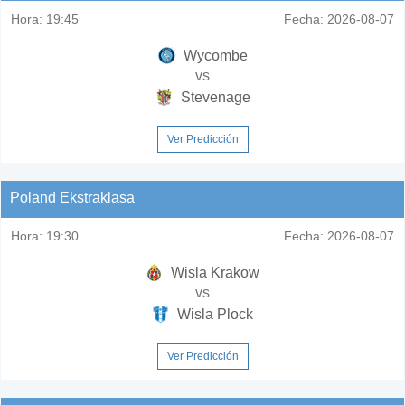
Hora:
19:45
Fecha:
2026-08-07
Wycombe
vs
Stevenage
Ver Predicción
Poland Ekstraklasa
Hora:
19:30
Fecha:
2026-08-07
Wisla Krakow
vs
Wisla Plock
Ver Predicción