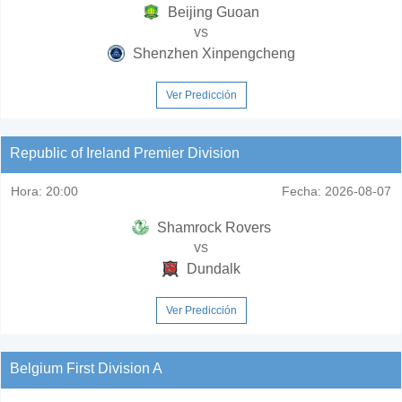
Beijing Guoan
vs
Shenzhen Xinpengcheng
Ver Predicción
Republic of Ireland Premier Division
Hora:
20:00
Fecha:
2026-08-07
Shamrock Rovers
vs
Dundalk
Ver Predicción
Belgium First Division A