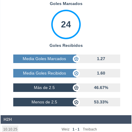
Goles Marcados
24
Goles Recibidos
Media Goles Marcados
1.27
Media Goles Recibidos
1.60
Más de 2.5
46.67%
Menos de 2.5
53.33%
H2H
Weiz
1 - 1
Treibach
10.10.25