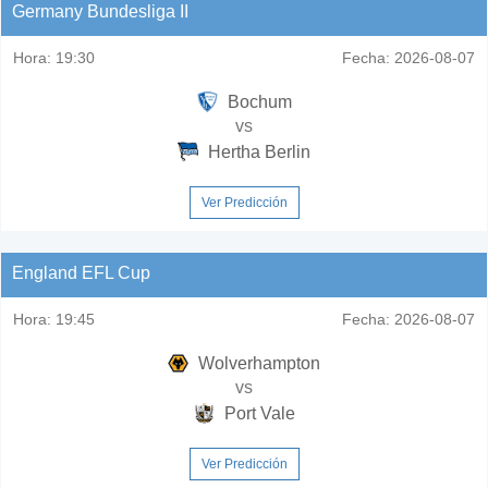
Germany Bundesliga II
Hora:
19:30
Fecha:
2026-08-07
Bochum
vs
Hertha Berlin
Ver Predicción
England EFL Cup
Hora:
19:45
Fecha:
2026-08-07
Wolverhampton
vs
Port Vale
Ver Predicción