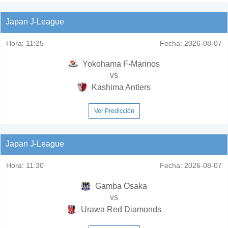
Japan J-League
Hora:
11:25
Fecha:
2026-08-07
Yokohama F-Marinos
vs
Kashima Antlers
Ver Predicción
Japan J-League
Hora:
11:30
Fecha:
2026-08-07
Gamba Osaka
vs
Urawa Red Diamonds