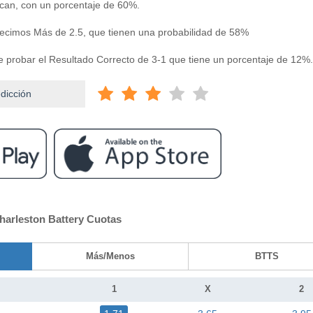
can, con un porcentaje de 60%.
decimos Más de 2.5, que tienen una probabilidad de 58%
e probar el Resultado Correcto de 3-1 que tiene un porcentaje de 12%.
edicción
arleston Battery Cuotas
Más/Menos
BTTS
1
X
2