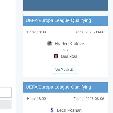
UEFA Europa League Qualifying
Hora:
18:00
Fecha:
2026-08-06
Hradec Kralove
vs
Besiktas
Ver Predicción
UEFA Europa League Qualifying
Hora:
18:00
Fecha:
2026-08-06
Lech Poznan