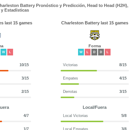
rleston Battery Pronóstico y Predicción, Head to Head (H2H),
y Estadísticas
s last 15 games
Charleston Battery last 15 games
ma
Forma
W
L
W
L
D
D
L
10/15
Victorias
8/15
3/15
Empates
4/15
2/15
Derrotas
3/15
Fuera
Local/Fuera
4/7
Local Victorias
5/8
1/7
Local Empates
3/8