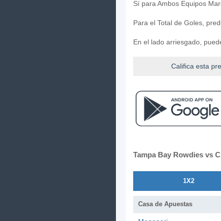
Sí para Ambos Equipos Mar
Para el Total de Goles, pre
En el lado arriesgado, pued
Califica esta pr
Tampa Bay Rowdies vs Ch
1X2
Casa de Apuestas