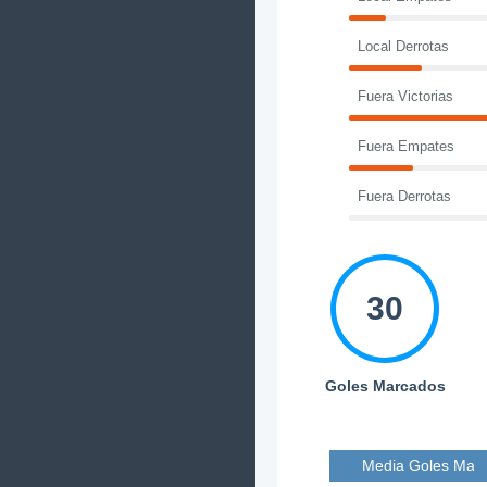
Local Derrotas
Fuera Victorias
Fuera Empates
Fuera Derrotas
30
Goles Marcados
Media Goles Mar