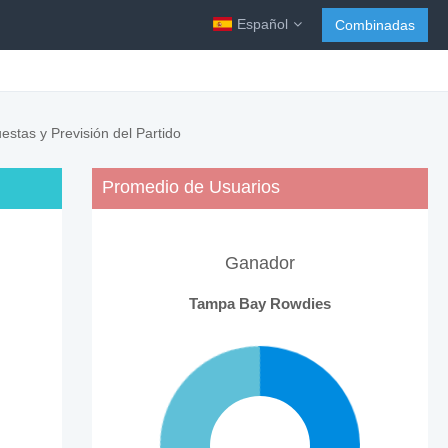
Español
Combinadas
stas y Previsión del Partido
Promedio de Usuarios
Ganador
Tampa Bay Rowdies