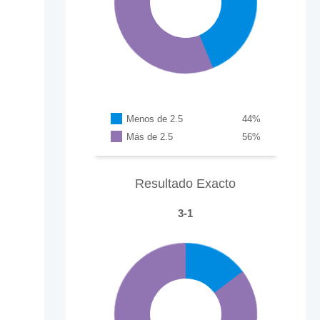
Menos de 2.5
44
%
Más de 2.5
56
%
Resultado Exacto
3-1