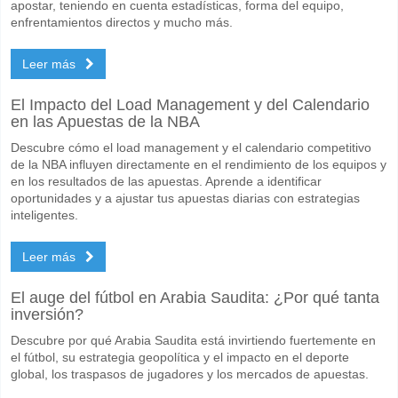
apostar, teniendo en cuenta estadísticas, forma del equipo,
enfrentamientos directos y mucho más.
Leer más
El Impacto del Load Management y del Calendario
en las Apuestas de la NBA
Descubre cómo el load management y el calendario competitivo
de la NBA influyen directamente en el rendimiento de los equipos y
en los resultados de las apuestas. Aprende a identificar
oportunidades y a ajustar tus apuestas diarias con estrategias
inteligentes.
Leer más
El auge del fútbol en Arabia Saudita: ¿Por qué tanta
inversión?
Descubre por qué Arabia Saudita está invirtiendo fuertemente en
el fútbol, su estrategia geopolítica y el impacto en el deporte
global, los traspasos de jugadores y los mercados de apuestas.