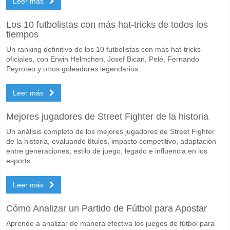
Leer más
Cuál es el pronóstico de resultado correcto para AD Cof
Los 10 futbolistas con más hat-tricks de todos los
En el lado arriesgado, puede probar el Resultado Correcto de 1-3 que
tiempos
Un ranking definitivo de los 10 futbolistas con más hat-tricks
oficiales, con Erwin Helmchen, Josef Bican, Pelé, Fernando
Peyroteo y otros goleadores legendarios.
Leer más
Mejores jugadores de Street Fighter de la historia
Un análisis completo de los mejores jugadores de Street Fighter
de la historia, evaluando títulos, impacto competitivo, adaptación
entre generaciones, estilo de juego, legado e influencia en los
esports.
Leer más
Cómo Analizar un Partido de Fútbol para Apostar
Aprende a analizar de manera efectiva los juegos de fútbol para