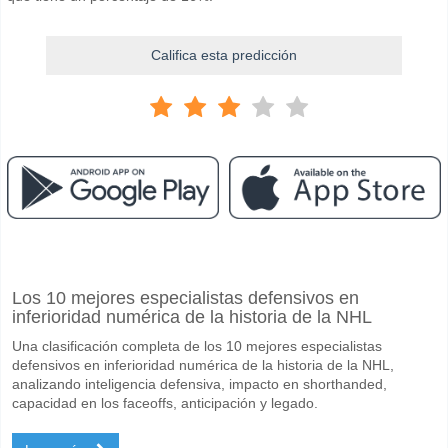
Califica esta predicción
Facebook
Telegram
Instagram
Cuando es el partido entre AD Cofutpa v Inter San Carl
Los 10 mejores especialistas defensivos en
El partido entre AD Cofutpa v Inter San Carlos 24 December 2025 01:
inferioridad numérica de la historia de la NHL
Quién es el equipo favorito para ganar entre AD Cofutpa
Una clasificación completa de los 10 mejores especialistas
Inter San Carlos para el Ganador del partido, con una probabilidad d
defensivos en inferioridad numérica de la historia de la NHL,
analizando inteligencia defensiva, impacto en shorthanded,
Marcarán ambos equipos en el partido AD Cofutpa v Int
capacidad en los faceoffs, anticipación y legado.
Sí para Ambos Equipos Marcan, con un porcentaje de 60%.