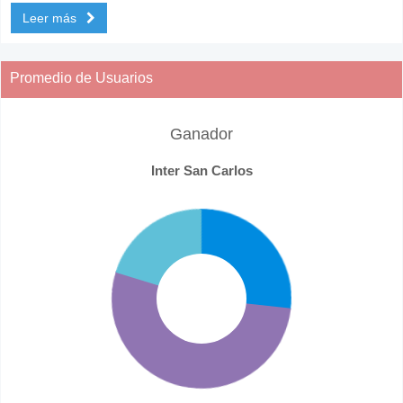
Leer más
Promedio de Usuarios
Ganador
Inter San Carlos