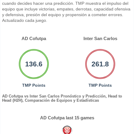
cuando decides hacer una predicción. TMP muestra el impulso del
equipo que incluye victorias, empates, derrotas, capacidad ofensiva
y defensiva, presión del equipo y propensión a cometer errores.
Actualizado cada juego.
AD Cofutpa
Inter San Carlos
136.6
261.8
TMP Points
TMP Points
AD Cofutpa vs Inter San Carlos Pronóstico y Predicción, Head to
Head (H2H), Comparación de Equipos y Estadísticas
AD Cofutpa last 15 games