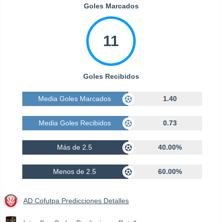
Goles Marcados
11
Goles Recibidos
Media Goles Marcados
1.40
Media Goles Recibidos
0.73
Más de 2.5
40.00%
Menos de 2.5
60.00%
AD Cofutpa Predicciones Detalles