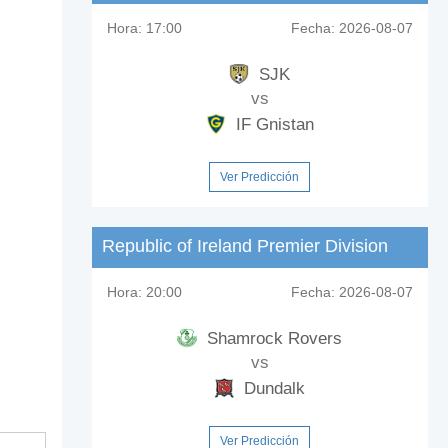
Hora:
17:00
Fecha:
2026-08-07
SJK
vs
IF Gnistan
Ver Predicción
Republic of Ireland Premier Division
Hora:
20:00
Fecha:
2026-08-07
Shamrock Rovers
vs
Dundalk
Ver Predicción