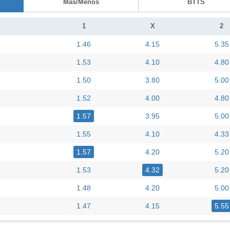
Más/Menos
BTTS
1
X
2
1.46
4.15
5.35
1.53
4.10
4.80
1.50
3.80
5.00
1.52
4.00
4.80
1.57
3.95
5.00
1.55
4.10
4.33
1.57
4.20
5.20
1.53
4.32
5.20
1.48
4.20
5.00
1.47
4.15
5.55