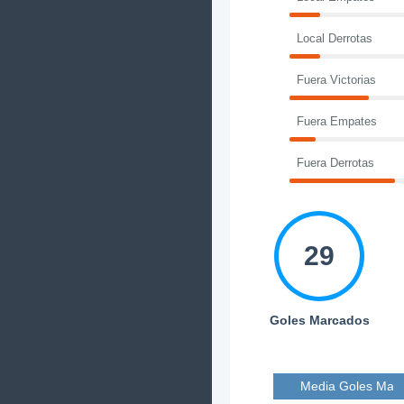
Local Derrotas
Fuera Victorias
Fuera Empates
Fuera Derrotas
29
Goles Marcados
Media Goles Mar