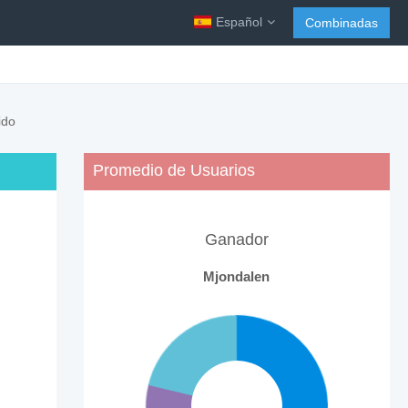
Español
Combinadas
ido
Promedio de Usuarios
Ganador
Mjondalen