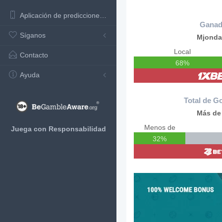
Aplicación de predicciones de fútbol
Ganad
Síganos
Mjonda
Local
Contacto
68%
Ayuda
Total de Go
Más de 
Menos de
Juega con Responsabilidad
32%