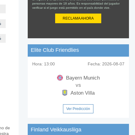
personas mayores de 18 años. Es responsabilidad del jugador
verificar si el juego está permitido en el país donde vive.
RECLAMA AHORA
%
%
Elite Club Friendlies
Hora:
13:00
Fecha:
2026-08-07
Bayern Munich
vs
Aston Villa
Ver Predicción
tmo de
Finland Veikkausliiga
estra