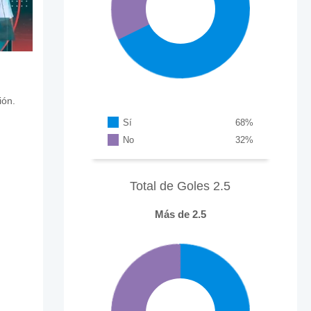
ión.
Sí
68
%
No
32
%
Total de Goles 2.5
Más de 2.5