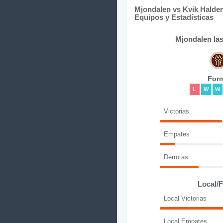
Mjondalen vs Kvik Halden
Equipos y Estadísticas
Mjondalen la
For
L
W
W
Victorias
Empates
Derrotas
Local/
Local Victorias
Local Empates