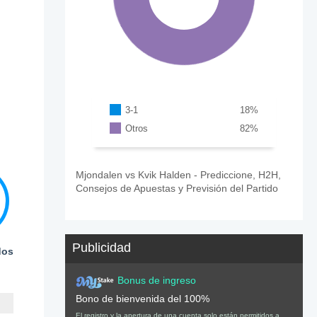
3-1
18
%
Otros
82
%
Mjondalen vs Kvik Halden - Prediccione, H2H,
Consejos de Apuestas y Previsión del Partido
Publicidad
dos
Bonus de ingreso
Bono de bienvenida del 100%
El registro y la apertura de una cuenta solo están permitidos a