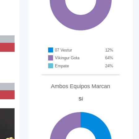
07 Vestur
12
%
Vikingur Gota
64
%
Empate
24
%
Ambos Equipos Marcan
Sí