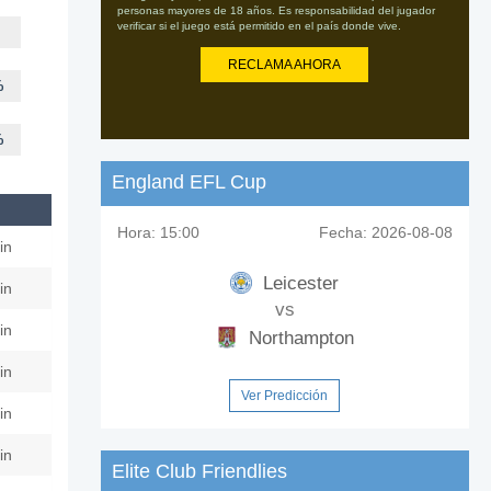
personas mayores de 18 años. Es responsabilidad del jugador
verificar si el juego está permitido en el país donde vive.
RECLAMA AHORA
%
%
England EFL Cup
Hora:
15:00
Fecha:
2026-08-08
in
Leicester
in
vs
in
Northampton
in
Ver Predicción
in
in
Elite Club Friendlies