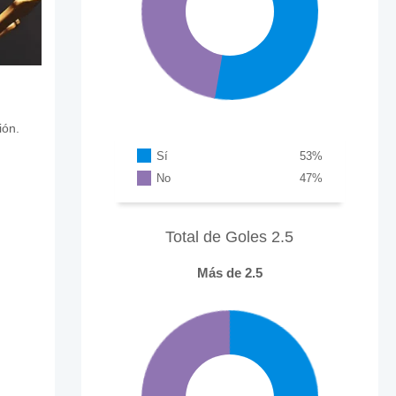
ión.
Sí
53
%
No
47
%
Total de Goles 2.5
Más de 2.5