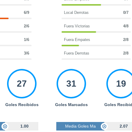
6/9
Local Derrotas
0/7
2/6
Fuera Victorias
4/8
1/6
Fuera Empates
2/8
3/6
Fuera Derrotas
2/8
27
31
19
Goles Recibidos
Goles Marcados
Goles Recibi
cados
1.00
Media Goles Marcados
2.07