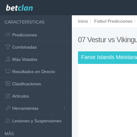
Inicio
Fútbol Predicciones
CARACTERÍSTICAS
Predicciones
07 Vestur vs Viking
Combinadas
Faroe Islands Meistara
Más Votados
Resultados en Directo
Clasificaciones
Artículos
Herramientas
Lesiones y Suspensiones
MÁS