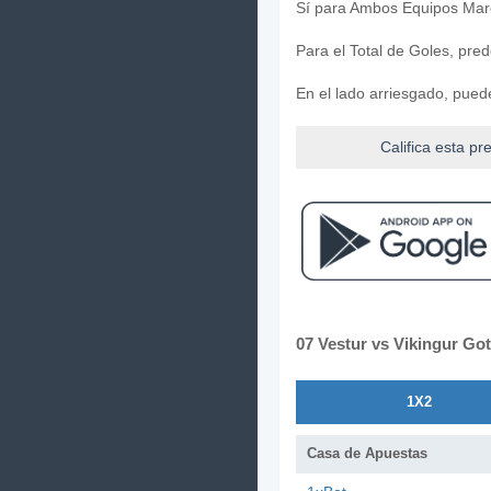
Sí para Ambos Equipos Mar
Para el Total de Goles, pre
En el lado arriesgado, pued
Califica esta pr
07 Vestur vs Vikingur Go
1X2
Casa de Apuestas