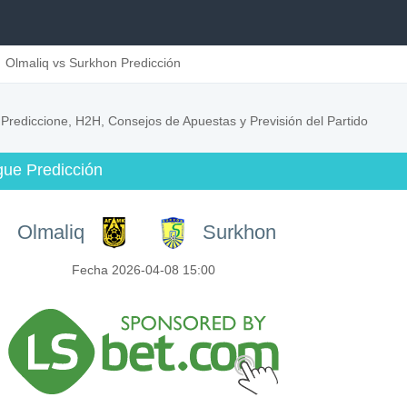
Olmaliq vs Surkhon Predicción
n
Prediccione, H2H, Consejos de Apuestas y Previsión del Partido
ue Predicción
Olmaliq
Surkhon
Fecha 2026-04-08 15:00