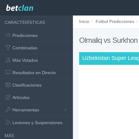
Inicio
Fútbol Predicciones
CARACTERÍSTICAS
Predicciones
Olmaliq vs Surkho
Combinadas
Uzbekistan Super Leag
Más Votados
Resultados en Directo
Clasificaciones
Artículos
Herramientas
Lesiones y Suspensiones
MÁS