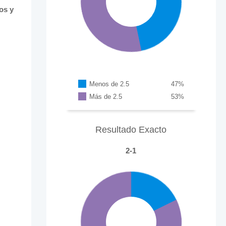
os y
Menos de 2.5
47
%
Más de 2.5
53
%
Resultado Exacto
2-1