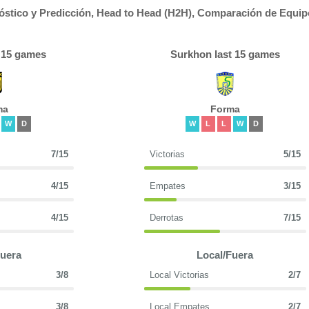
óstico y Predicción, Head to Head (H2H), Comparación de Equip
t 15 games
Surkhon last 15 games
ma
Forma
W
D
W
L
L
W
D
7/15
Victorias
5/15
4/15
Empates
3/15
4/15
Derrotas
7/15
Fuera
Local/Fuera
3/8
Local Victorias
2/7
3/8
Local Empates
2/7