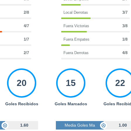
2/8
Local Derrotas
3/7
4/7
Fuera Victorias
3/8
1/7
Fuera Empates
1/8
2/7
Fuera Derrotas
4/8
20
15
22
Goles Recibidos
Goles Marcados
Goles Recibi
cados
1.60
Media Goles Marcados
1.00