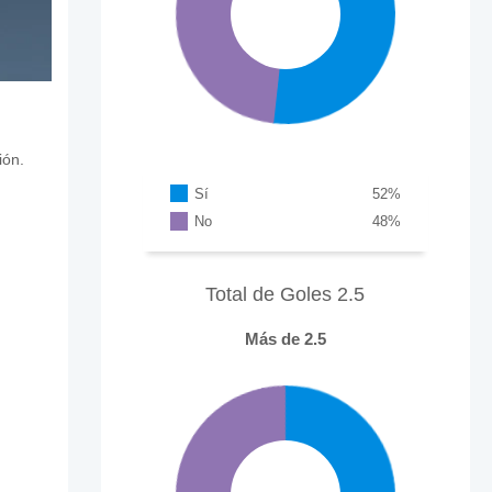
ión.
Sí
52
%
No
48
%
Total de Goles 2.5
Más de 2.5