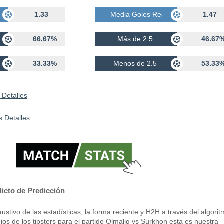
bidos
1.33
Media Goles Recibidos
1.47
66.67%
Más de 2.5
46.67
33.33%
Menos de 2.5
53.33
 Detalles
s Detalles
icto de Predicción
stivo de las estadísticas, la forma reciente y H2H a través del algori
os de los tipsters para el partido Olmaliq vs Surkhon esta es nuestra