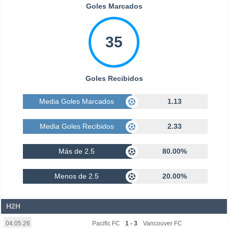
Goles Marcados
35
Goles Recibidos
Media Goles Marcados
1.13
Media Goles Recibidos
2.33
Más de 2.5
80.00%
Menos de 2.5
20.00%
H2H
Pacific FC
1 - 3
Vancouver FC
04.05.26