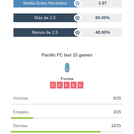
Media Goles Recibidos
1.07
Más de 2.5
60.00%
Menos de 2.5
40.00%
Pacific FC last 15 games
Forma
L
L
L
L
L
Victorias
0/15
Empates
3/15
Derrotas
12/15