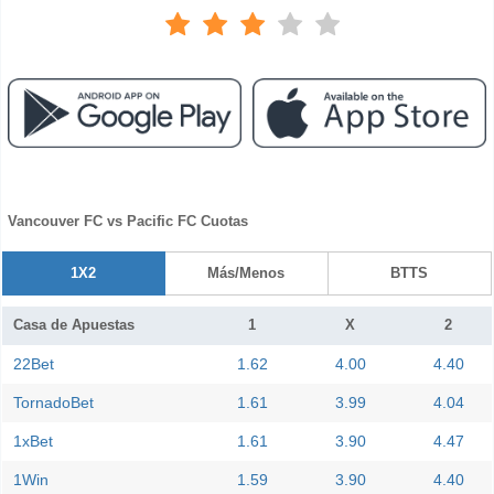
Vancouver FC vs Pacific FC Cuotas
1X2
Más/Menos
BTTS
Casa de Apuestas
1
X
2
22Bet
1.62
4.00
4.40
TornadoBet
1.61
3.99
4.04
1xBet
1.61
3.90
4.47
1Win
1.59
3.90
4.40