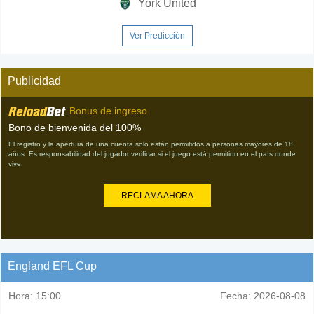
York United
Ver Predicción
Publicidad
Bonus de ingreso
Bono de bienvenida del 100%
El registro y la apertura de una cuenta solo están permitidos a personas mayores de 18
años. Es responsabilidad del jugador verificar si el juego está permitido en el país donde
vive.
RECLAMA AHORA
England EFL Cup
Hora:
15:00
Fecha:
2026-08-08