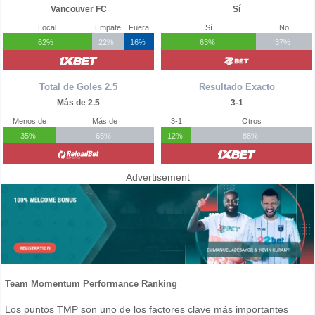
Vancouver FC
Sí
Local
Empate
Fuera
Sí
No
62%
22%
16%
63%
37%
Total de Goles 2.5
Resultado Exacto
Más de 2.5
3-1
Menos de
Más de
3-1
Otros
35%
65%
12%
88%
Advertisement
Team Momentum Performance Ranking
Los puntos TMP son uno de los factores clave más importantes