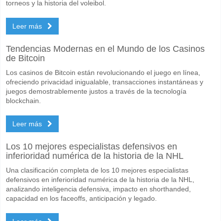
Marcarán ambos equipos en el partido Vancouver FC v 
torneos y la historia del voleibol.
Sí para Ambos Equipos Marcan, con un porcentaje de 63%.
Leer más
Cuál es el pronóstico de resultado correcto para Vanco
Tendencias Modernas en el Mundo de los Casinos
En el lado arriesgado, puede probar el Resultado Correcto de 3-1 que
de Bitcoin
Los casinos de Bitcoin están revolucionando el juego en línea,
ofreciendo privacidad inigualable, transacciones instantáneas y
juegos demostrablemente justos a través de la tecnología
blockchain.
Leer más
Los 10 mejores especialistas defensivos en
inferioridad numérica de la historia de la NHL
Una clasificación completa de los 10 mejores especialistas
defensivos en inferioridad numérica de la historia de la NHL,
analizando inteligencia defensiva, impacto en shorthanded,
capacidad en los faceoffs, anticipación y legado.