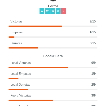
Forma
W
W
W
W
L
Victorias
9/15
Empates
1/15
Derrotas
5/15
Local/Fuera
Local Victorias
6/9
Local Empates
1/9
Local Derrotas
2/9
Fuera Victorias
3/6