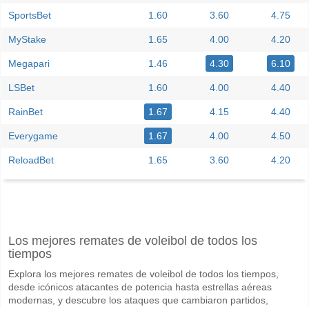
SportsBet
1.60
3.60
4.75
MyStake
1.65
4.00
4.20
Megapari
1.46
4.30
6.10
LSBet
1.60
4.00
4.40
RainBet
1.67
4.15
4.40
Everygame
1.67
4.00
4.50
ReloadBet
1.65
3.60
4.20
Facebook
Telegram
Instagram
Cuando es el partido entre Vancouver FC v Pacific FC?
Los mejores remates de voleibol de todos los
El partido entre Vancouver FC v Pacific FC 14 June 2026 23:00.
tiempos
Quién es el equipo favorito para ganar entre Vancouver
Explora los mejores remates de voleibol de todos los tiempos,
Vancouver FC para el Ganador del partido, con una probabilidad de 
desde icónicos atacantes de potencia hasta estrellas aéreas
modernas, y descubre los ataques que cambiaron partidos,